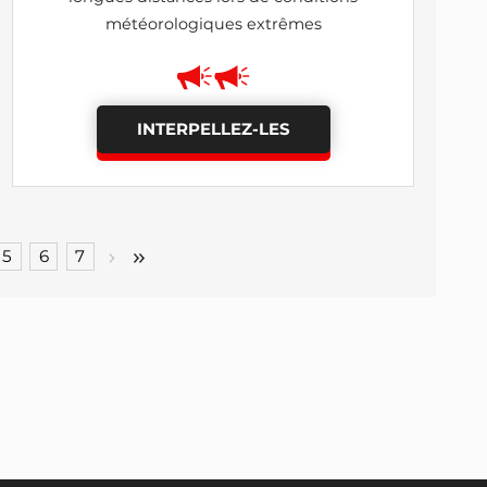
météorologiques extrêmes
INTERPELLEZ-LES
5
6
7