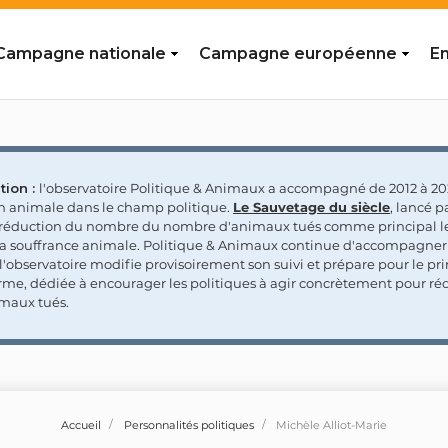
Campagne nationale
Campagne européenne
En
tion :
l'observatoire Politique & Animaux a accompagné de 2012 à 202
on animale dans le champ politique.
Le Sauvetage du siècle
, lancé p
a réduction du nombre du nombre d'animaux tués comme principal le
la souffrance animale. Politique & Animaux continue d'accompagner
'observatoire modifie provisoirement son suivi et prépare pour le p
rme, dédiée à encourager les politiques à agir concrètement pour réd
maux tués.
Accueil
Personnalités politiques
Michèle Alliot-Marie