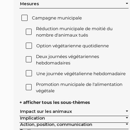
Mesures
Campagne municipale
Réduction municipale de moitié du
nombre d'animaux tués
Option végétarienne quotidienne
Deux journées végétariennes
hebdomadaires
Une journée végétalienne hebdomadaire
Promotion municipale de l'alimentation
végétale
Offre végétale lors des réceptions
+ afficher tous les sous-thèmes
officielles de la ville
Impact sur les animaux
Implication
Exclusion de l'élevage intensif des achats
Action, position, communication
publics de la ville