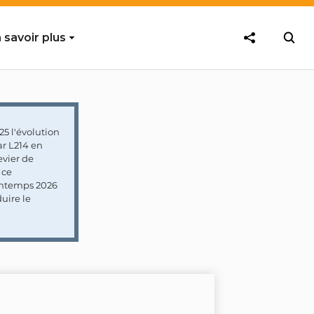
 savoir plus
5 l'évolution
ar L214 en
vier de
 ce
rintemps 2026
uire le