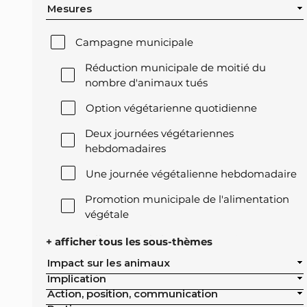
Mesures
Campagne municipale
Réduction municipale de moitié du
nombre d'animaux tués
Option végétarienne quotidienne
Deux journées végétariennes
hebdomadaires
Une journée végétalienne hebdomadaire
Promotion municipale de l'alimentation
végétale
Offre végétale lors des réceptions
+ afficher tous les sous-thèmes
officielles de la ville
Impact sur les animaux
Implication
Exclusion de l'élevage intensif des achats
Action, position, communication
publics de la ville