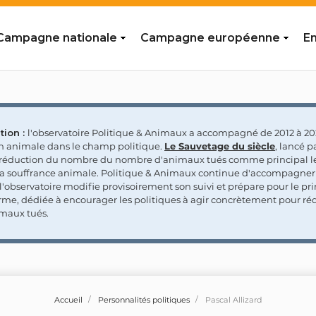
Campagne nationale
Campagne européenne
En
tion :
l'observatoire Politique & Animaux a accompagné de 2012 à 202
on animale dans le champ politique.
Le Sauvetage du siècle
, lancé p
a réduction du nombre du nombre d'animaux tués comme principal le
la souffrance animale. Politique & Animaux continue d'accompagner
'observatoire modifie provisoirement son suivi et prépare pour le p
rme, dédiée à encourager les politiques à agir concrètement pour réd
maux tués.
Accueil
Personnalités politiques
Pascal Allizard