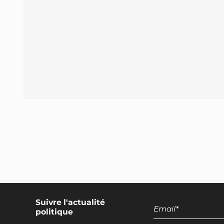
Encadrement des discours européens
promotionnels pour les produits d'origine
animale
Suivre l'actualité
politique