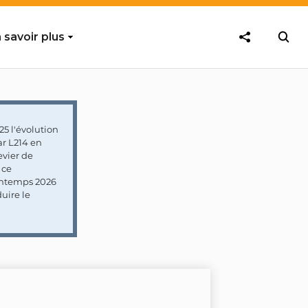
 savoir plus
5 l'évolution
ar L214 en
vier de
 ce
rintemps 2026
uire le