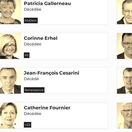
Patricia Gallerneau
Décédée
MoDem
Corinne Erhel
Décédée
PS
Jean-François Cesarini
Décédé
Renaissance
Catherine Fournier
Décédée
UDI