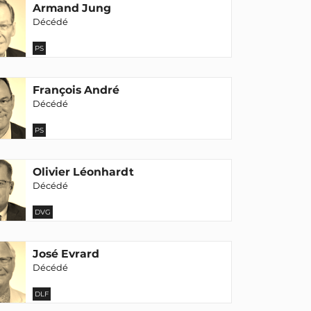
Armand Jung
Décédé
PS
François André
Décédé
PS
Olivier Léonhardt
Décédé
DVG
José Evrard
Décédé
DLF