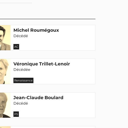
Michel Roumégoux
Décédé
AC
Véronique Trillet-Lenoir
Décédée
Renaissance
Jean-Claude Boulard
Décédé
PS