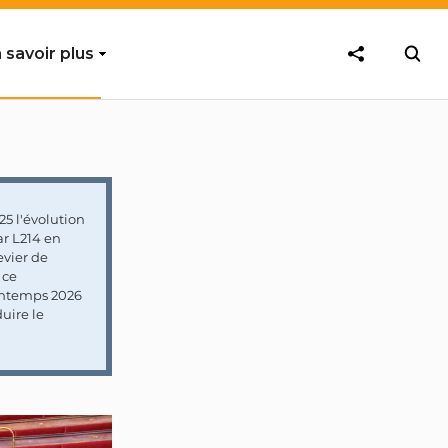
 savoir plus
5 l'évolution
ar L214 en
vier de
 ce
rintemps 2026
uire le