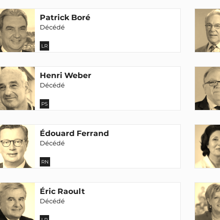
Patrick Boré
Décédé
LR
Henri Weber
Décédé
PS
Édouard Ferrand
Décédé
RN
Éric Raoult
Décédé
LR