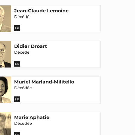
Jean-Claude Lemoine
Décédé
LR
Didier Droart
Décédé
LR
Muriel Marland-Militello
Décédée
LR
Marie Aphatie
Décédée
LR