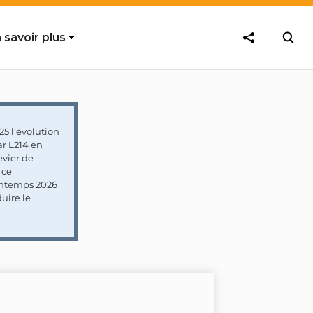
 savoir plus
5 l'évolution
ar L214 en
vier de
 ce
rintemps 2026
uire le