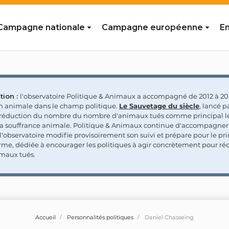
Campagne nationale
Campagne européenne
En
tion :
l'observatoire Politique & Animaux a accompagné de 2012 à 202
on animale dans le champ politique.
Le Sauvetage du siècle
, lancé p
a réduction du nombre du nombre d'animaux tués comme principal le
la souffrance animale. Politique & Animaux continue d'accompagner
'observatoire modifie provisoirement son suivi et prépare pour le p
rme, dédiée à encourager les politiques à agir concrètement pour réd
maux tués.
Accueil
Personnalités politiques
Daniel Chasseing