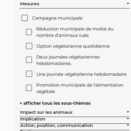
Mesures
Campagne municipale
Réduction municipale de moitié du
nombre d'animaux tués
Option végétarienne quotidienne
Deux journées végétariennes
hebdomadaires
Une journée végétalienne hebdomadaire
Promotion municipale de l'alimentation
végétale
Offre végétale lors des réceptions
+ afficher tous les sous-thèmes
officielles de la ville
Impact sur les animaux
Implication
Exclusion de l'élevage intensif des achats
Action, position, communication
publics de la ville