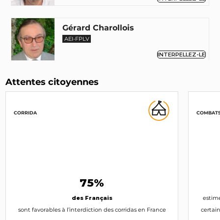
Gérard Charollois
AEI-FPLV
INTERPELLEZ-LE
Attentes citoyennes
Aymeric Caron
Député (75)
REV
INTERPELLEZ-LE
CORRIDA
COMBATS
Geneviève Gaillard
PS
INTERPELLEZ-LA
75%
Jean Marc Governatori
des Français
estim
EaC
sont favorables à l’interdiction des corridas en France
certain