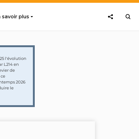
 savoir plus
5 l'évolution
ar L214 en
vier de
 ce
rintemps 2026
uire le