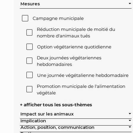
Mesures
Campagne municipale
Réduction municipale de moitié du
nombre d'animaux tués
Option végétarienne quotidienne
Deux journées végétariennes
hebdomadaires
Une journée végétalienne hebdomadaire
Promotion municipale de l'alimentation
végétale
Offre végétale lors des réceptions
+ afficher tous les sous-thèmes
officielles de la ville
Impact sur les animaux
Implication
Exclusion de l'élevage intensif des achats
Action, position, communication
publics de la ville