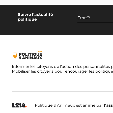
50% de menus végétariens et végétaliens
dans la restauration collective
Suivre l'actualité
politique
Développement des productions
végétales
Encadrement national des discours
promotionnels sur les produits d'origine
animale
Exclusion de l'élevage intensif et de la
pisciculture de la restauration collective
Informer les citoyens de l'action des personnalités 
Campagne européenne
Mobiliser les citoyens pour encourager les politique
Réduction de moitié du nombre
d'animaux terrestres tués dans l'UE
Réduction de moitié du nombre
d'animaux aquatiques tués dans l'UE
Politique & Animaux est animé par
l'as
Moratoire européen sur les élevages