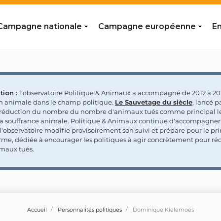
Campagne nationale
Campagne européenne
En
tion :
l'observatoire Politique & Animaux a accompagné de 2012 à 202
on animale dans le champ politique.
Le Sauvetage du siècle
, lancé p
a réduction du nombre du nombre d'animaux tués comme principal le
la souffrance animale. Politique & Animaux continue d'accompagner
'observatoire modifie provisoirement son suivi et prépare pour le p
rme, dédiée à encourager les politiques à agir concrètement pour réd
maux tués.
Accueil
Personnalités politiques
Dominique Kielemoës