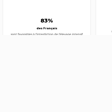
83%
des Français
sont favorables à l’interdiction de l’élevage intensif
IFOP -
2025
Fondation 30 Millions d'Amis
Suivre l'actualité politique