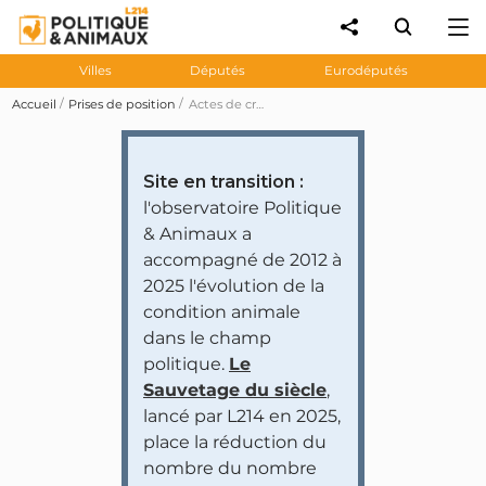
Villes
Députés
Eurodéputés
Accueil
Prises de position
Actes de cruauté à l'abattoir certifié bio du Vigan : Christophe Cavard soutient la création d'une commission d'enquête parlementaire sur les abattoirs
Site en transition :
l'observatoire Politique
& Animaux a
accompagné de 2012 à
2025 l'évolution de la
condition animale
dans le champ
politique.
Le
Sauvetage du siècle
,
lancé par L214 en 2025,
place la réduction du
nombre du nombre