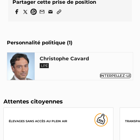
Partager cette prise de position
Personnalité politique (1)
Christophe Cavard
LPÉ
INTERPELLEZ-LE
Attentes citoyennes
ÉLEVAGES SANS ACCÈS AU PLEIN AIR
TRANSPA