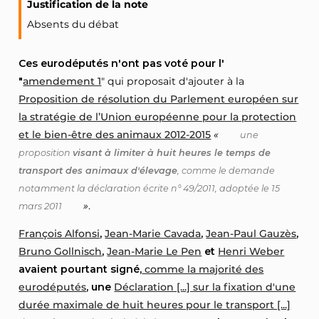
Justification de la note
Absents du débat
Ces eurodéputés n'ont pas voté pour l'
"
amendement 1
" qui proposait d'ajouter à la
Proposition de résolution du Parlement européen sur
la stratégie de l’Union européenne pour la protection
et le bien-être des animaux 2012-2015
«
une
proposition
visant à limiter à huit heures le temps de
transport des animaux d'élevage
, comme le demande
notamment la déclaration écrite n° 49/2011, adoptée le 15
»
.
mars 2011
François Alfonsi
,
Jean-Marie Cavada
,
Jean-Paul Gauzès
,
Bruno Gollnisch
,
Jean-Marie Le Pen
et
Henri Weber
avaient pourtant signé,
comme la majorité des
eurodéputés
, une
Déclaration [...] sur la fixation d'une
durée maximale de huit heures pour le transport [...]