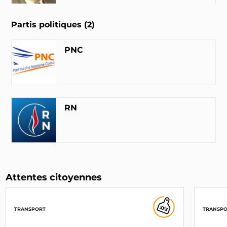
Partis politiques (2)
Jean-Marie Cavada
GC
PNC
INTERPELLEZ-LE
Jean-Paul Gauzès
LR
RN
Marine Le Pen
Députée (62)
RN
INTERPELLEZ-LA
Attentes citoyennes
François Alfonsi
TRANSPORT
TRANSP
Femu a Corsica