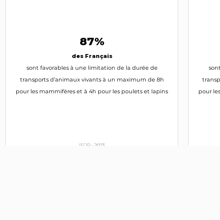
INTERPELLEZ-LE
87%
des Français
sont favorables à une limitation de la durée de
sont
transports d’animaux vivants à un maximum de 8h
trans
pour les mammifères et à 4h pour les poulets et lapins
pour le
IFOP -
2023
Fondation Brigitte Bardot