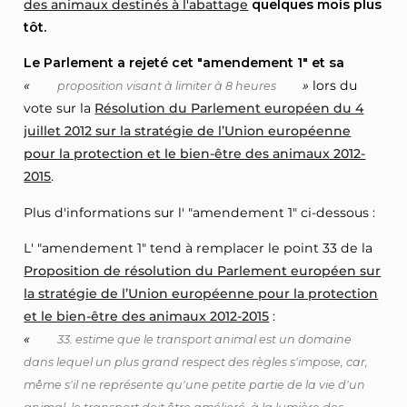
des animaux destinés à l'abattage
quelques mois plus
tôt.
Le Parlement a rejeté cet "amendement 1" et sa
«
»
lors du
proposition visant à limiter à 8 heures
vote sur la
Résolution du Parlement européen du 4
juillet 2012 sur la stratégie de l’Union européenne
pour la protection et le bien-être des animaux 2012-
2015
.
Plus d'informations sur l' "amendement 1" ci-dessous :
L' "amendement 1" tend à remplacer le point 33 de la
Proposition de résolution du Parlement européen sur
la stratégie de l’Union européenne pour la protection
et le bien-être des animaux 2012-2015
:
«
33. estime que le transport animal est un domaine
dans lequel un plus grand respect des règles s'impose, car,
même s'il ne représente qu'une petite partie de la vie d'un