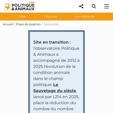
Villes
Députés
Eurodéputés
Accueil
Prises de position
Ces eurodéputés n'ont pas voté pour limiter à huit heures le transport des animaux d'élevage le 04/07/2012
Site en transition :
l'observatoire Politique
& Animaux a
accompagné de 2012 à
2025 l'évolution de la
condition animale
dans le champ
politique.
Le
Sauvetage du siècle
,
lancé par L214 en 2025,
place la réduction du
nombre du nombre