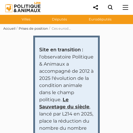
Villes
Députés
Eurodéputés
Accueil
Prises de position
Ces eurodéputés se sont abstenus lors du vote sur l'amendement 3 visant à inclure les laits végétaux dans le programme «Lait et fruits et légumes à l'école» (rejeté)
Site en transition :
l'observatoire Politique
& Animaux a
accompagné de 2012 à
2025 l'évolution de la
condition animale
dans le champ
politique.
Le
Sauvetage du siècle
,
lancé par L214 en 2025,
place la réduction du
nombre du nombre