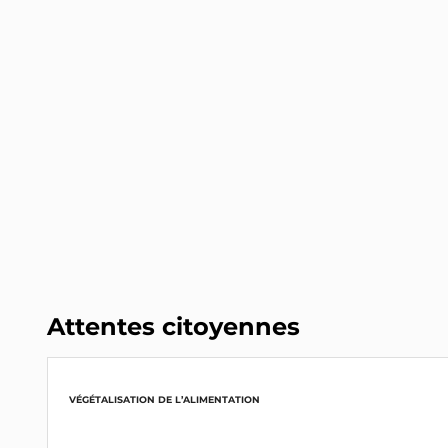
Gérard Collomb
Renaissance
François Jolivet
Député (36)
Horizons
INTERPELLEZ-LE
Attentes citoyennes
VÉGÉTALISATION DE L’ALIMENTATION