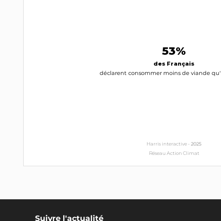
53%
des Français
déclarent consommer moins de viande qu'il
Harris interactive -
2025
Réseau Action Climat
Suivre l'actualité