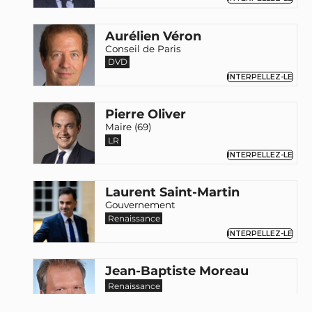
Aurélien Véron
Conseil de Paris
DVD
INTERPELLEZ-LE
Pierre Oliver
Maire (69)
LR
INTERPELLEZ-LE
Laurent Saint-Martin
Gouvernement
Renaissance
INTERPELLEZ-LE
Jean-Baptiste Moreau
Renaissance
INTERPELLEZ-LE