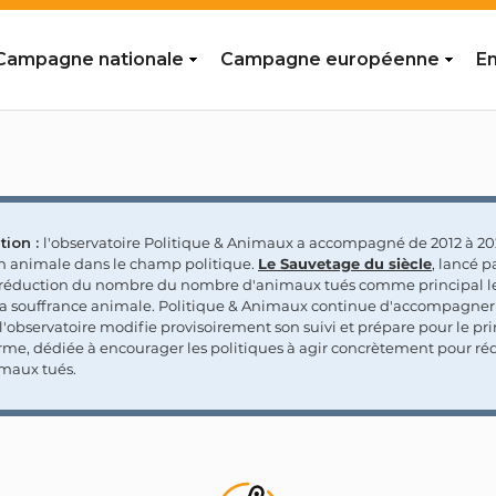
Campagne nationale
Campagne européenne
En
tion :
l'observatoire Politique & Animaux a accompagné de 2012 à 202
on animale dans le champ politique.
Le Sauvetage du siècle
, lancé p
a réduction du nombre du nombre d'animaux tués comme principal le
la souffrance animale. Politique & Animaux continue d'accompagner
'observatoire modifie provisoirement son suivi et prépare pour le p
rme, dédiée à encourager les politiques à agir concrètement pour réd
maux tués.