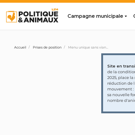
Campagne municipale
Accueil
Prises de position
Menu unique sans viande dans les cantines de Lyon : des élus nourrissent la polémique contre la démarche
Site en transi
de la conditi
2025, place l
réduction de 
mouvement : l
sa nouvelle fo
nombre d'ani