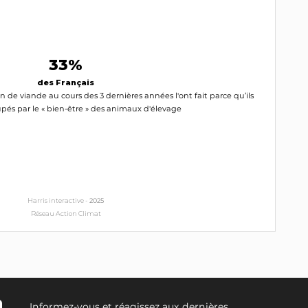
33%
des Français
de viande au cours des 3 dernières années l'ont fait parce qu’ils
pés par le « bien-être » des animaux d'élevage
Harris interactive -
2025
Réseau Action Climat
Informez-vous et réagissez aux dernières