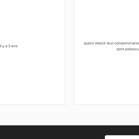
ayant réduit leur consommation 
 y a 3 ans
sont préoccu