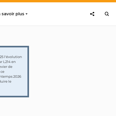
 savoir plus
5 l'évolution
ar L214 en
vier de
 ce
rintemps 2026
uire le