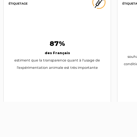
INTERPELLEZ-LE
ÉTIQUETAGE
ÉTIQUET
Mylène Troszczynski
RN
INTERPELLEZ-LA
87%
des Français
Gilles Lebreton
souha
estiment que la transparence quant à l'usage de
RN
conditi
l’expérimentation animale est très importante
INTERPELLEZ-LE
Édouard Ferrand
RN
IPSOS -
2023
One Voice
Sylvie Goddyn
DLF