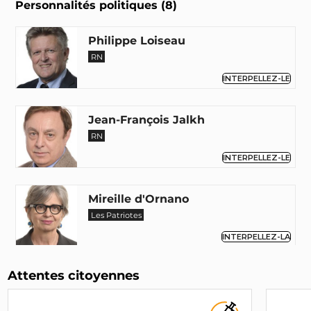
Personnalités politiques (8)
Philippe Loiseau
RN
INTERPELLEZ-LE
Jean-François Jalkh
RN
INTERPELLEZ-LE
Mireille d'Ornano
Les Patriotes
INTERPELLEZ-LA
Attentes citoyennes
Louis Aliot
Maire (66)
RN