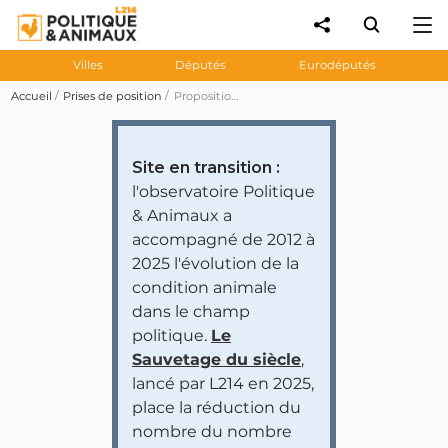
Villes
Députés
Eurodéputés
Accueil
Prises de position
Proposition de résolution du Parlement européen visant à rendre obligatoire l'étiquetage du mode d'abattage pour la viande
Site en transition :
l'observatoire Politique
& Animaux a
accompagné de 2012 à
2025 l'évolution de la
condition animale
dans le champ
politique.
Le
Sauvetage du siècle
,
lancé par L214 en 2025,
place la réduction du
nombre du nombre