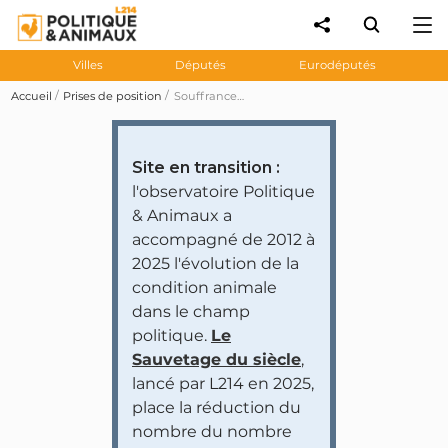
Villes
Députés
Eurodéputés
Accueil
Prises de position
Souffrances des animaux à l'abattoir de Craon : 7 députés demandent la généralisation du contrôle vidéo dans les abattoirs
Site en transition :
l'observatoire Politique
& Animaux a
accompagné de 2012 à
2025 l'évolution de la
condition animale
dans le champ
politique.
Le
Sauvetage du siècle
,
lancé par L214 en 2025,
place la réduction du
nombre du nombre