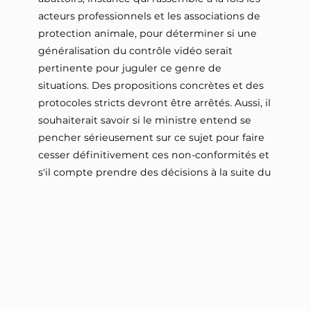
acteurs professionnels et les associations de
protection animale, pour déterminer si une
généralisation du contrôle vidéo serait
pertinente pour juguler ce genre de
situations. Des propositions concrètes et des
protocoles stricts devront être arrêtés. Aussi, il
souhaiterait savoir si le ministre entend se
pencher sérieusement sur ce sujet pour faire
cesser définitivement ces non-conformités et
s'il compte prendre des décisions à la suite du
comité national d'éthique des abattoirs pour
que les animaux soient abattus décemment.
Question écrite de Mme Karine Lebon députée
Lire la suite
(Gauche démocrate et républicaine - NUPES - Réunion
):
Vidéo
Mme Karine Lebon appelle l'attention de M. le