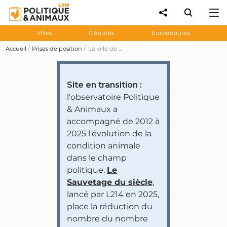
Villes
Députés
Eurodéputés
Accueil
Prises de position
La ville de Grenoble déclare ne pas servir de «foie gras lors des réceptions officielles et dans les cantines scolaires» depuis 2014
Site en transition :
l'observatoire Politique
& Animaux a
accompagné de 2012 à
2025 l'évolution de la
condition animale
dans le champ
politique.
Le
Sauvetage du siècle
,
lancé par L214 en 2025,
place la réduction du
nombre du nombre