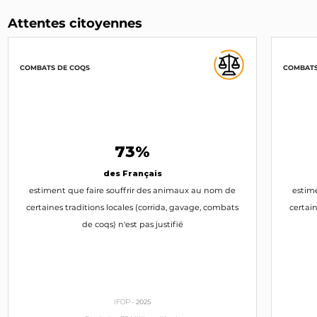
Attentes citoyennes
COMBATS DE COQS
COMBATS
73%
des Français
estiment que faire souffrir des animaux au nom de
estim
certaines traditions locales (corrida, gavage, combats
certain
de coqs) n'est pas justifié
IFOP -
2025