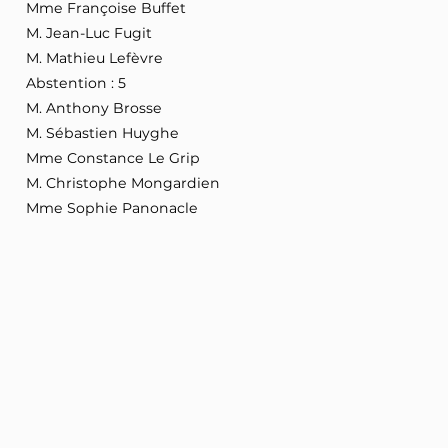
Mme Françoise Buffet
M. Jean-Luc Fugit
M. Mathieu Lefèvre
Abstention : 5
M. Anthony Brosse
M. Sébastien Huyghe
Mme Constance Le Grip
M. Christophe Mongardien
Mme Sophie Panonacle
Non votant : 1
Mme Yaël Braun-Pivet
(Présidente de l'Assemblée nationale)
La France insoumise - Nouveau Front Populaire
(71 membres)
Pour : 34