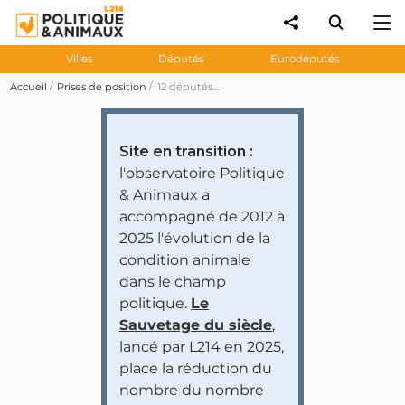
Villes
Députés
Eurodéputés
Accueil
Prises de position
12 députés se sont abstenus lors du vote sur les amendements n°I-3119 et I-3430 au projet de loi de finances 2025 visant à financer les méthodes alternatives à l’expérimentation animale en instaurant une contribution sur l’utilisation d’animaux (adopté)
Site en transition :
l'observatoire Politique
& Animaux a
accompagné de 2012 à
2025 l'évolution de la
condition animale
dans le champ
politique.
Le
Sauvetage du siècle
,
lancé par L214 en 2025,
place la réduction du
nombre du nombre