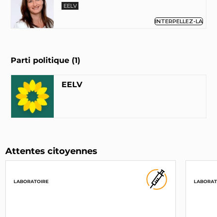
EELV
INTERPELLEZ-LA
Parti politique (1)
EELV
Attentes citoyennes
LABORATOIRE
LABORAT