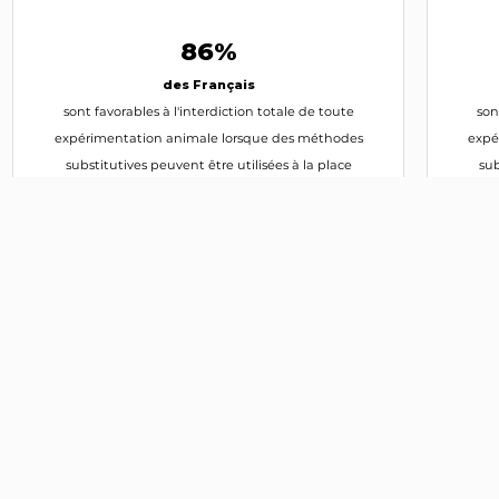
86%
des Français
sont favorables à l'interdiction totale de toute
son
expérimentation animale lorsque des méthodes
expé
substitutives peuvent être utilisées à la place
sub
IFOP -
2025
Fondation 30 Millions d'Amis
Suivre l'actualité politique