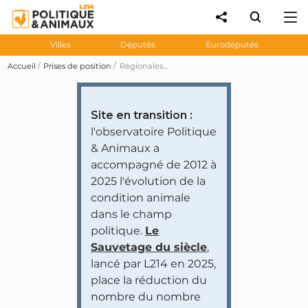
Villes
Députés
Eurodéputés
Accueil
Prises de position
Régionales Aquitaine-Limousin-Poitou-Charentes: pour EELV la région doit développer la recherche sans expérimentation animale
Site en transition :
l'observatoire Politique
& Animaux a
accompagné de 2012 à
2025 l'évolution de la
condition animale
dans le champ
politique.
Le
Sauvetage du siècle
,
lancé par L214 en 2025,
place la réduction du
nombre du nombre