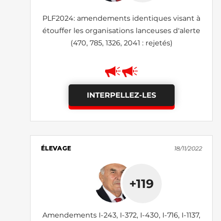
PLF2024: amendements identiques visant à
étouffer les organisations lanceuses d'alerte
(470, 785, 1326, 2041 : rejetés)
INTERPELLEZ-LES
ÉLEVAGE
18/11/2022
+119
Amendements I-243, I-372, I-430, I-716, I-1137,