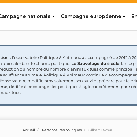
Campagne nationale
Campagne européenne
En
tion :
l'observatoire Politique & Animaux a accompagné de 2012 à 202
on animale dans le champ politique.
Le Sauvetage du siècle
, lancé p
a réduction du nombre du nombre d'animaux tués comme principal le
la souffrance animale. Politique & Animaux continue d'accompagner
'observatoire modifie provisoirement son suivi et prépare pour le p
rme, dédiée à encourager les politiques à agir concrètement pour réd
maux tués.
Accueil
Personnalités politiques
Gilbert Favreau