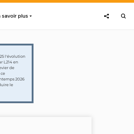
 savoir plus
5 l'évolution
ar L214 en
vier de
 ce
rintemps 2026
uire le