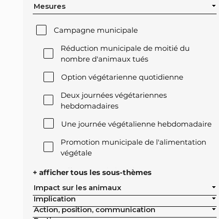
Mesures
Campagne municipale
Réduction municipale de moitié du
nombre d'animaux tués
Option végétarienne quotidienne
Deux journées végétariennes
hebdomadaires
Une journée végétalienne hebdomadaire
Promotion municipale de l'alimentation
végétale
Offre végétale lors des réceptions
+ afficher tous les sous-thèmes
officielles de la ville
Impact sur les animaux
Implication
Exclusion de l'élevage intensif des achats
Action, position, communication
publics de la ville