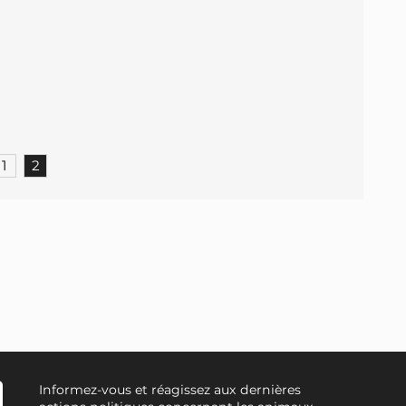
1
2
Informez-vous et réagissez aux dernières