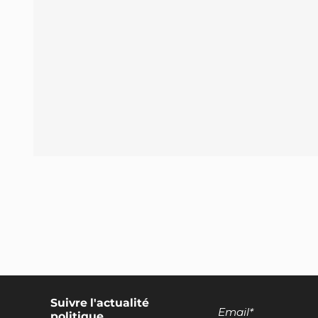
Encadrement des discours européens
promotionnels pour les produits d'origine
animale
Suivre l'actualité
politique