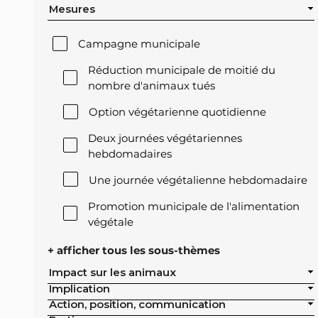
Mesures
Campagne municipale
Réduction municipale de moitié du
nombre d'animaux tués
Option végétarienne quotidienne
Deux journées végétariennes
hebdomadaires
Une journée végétalienne hebdomadaire
Promotion municipale de l'alimentation
végétale
Offre végétale lors des réceptions
+ afficher tous les sous-thèmes
officielles de la ville
Impact sur les animaux
Implication
Exclusion de l'élevage intensif des achats
Action, position, communication
publics de la ville