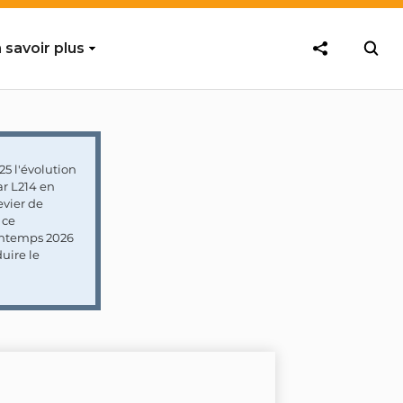
 savoir plus
5 l'évolution
ar L214 en
vier de
 ce
rintemps 2026
uire le