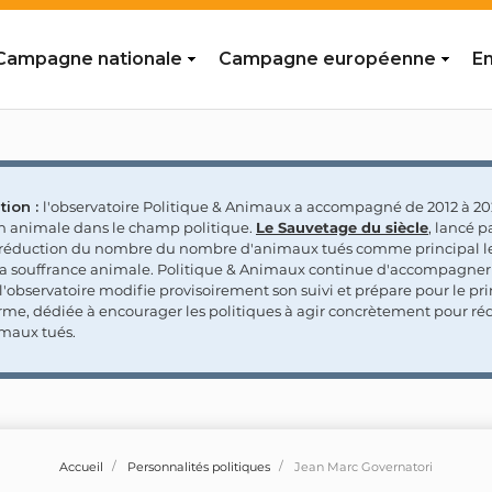
Campagne nationale
Campagne européenne
En
tion :
l'observatoire Politique & Animaux a accompagné de 2012 à 202
on animale dans le champ politique.
Le Sauvetage du siècle
, lancé p
a réduction du nombre du nombre d'animaux tués comme principal le
la souffrance animale. Politique & Animaux continue d'accompagner
'observatoire modifie provisoirement son suivi et prépare pour le p
rme, dédiée à encourager les politiques à agir concrètement pour réd
maux tués.
Accueil
Personnalités politiques
Jean Marc Governatori