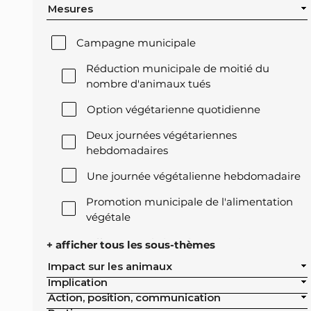
Mesures
Campagne municipale
Réduction municipale de moitié du
nombre d'animaux tués
Option végétarienne quotidienne
Deux journées végétariennes
hebdomadaires
Une journée végétalienne hebdomadaire
Promotion municipale de l'alimentation
végétale
Offre végétale lors des réceptions
+ afficher tous les sous-thèmes
officielles de la ville
Impact sur les animaux
Implication
Exclusion de l'élevage intensif des achats
Action, position, communication
publics de la ville