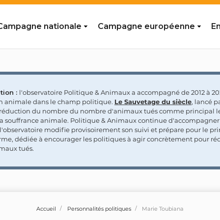
Campagne nationale
Campagne européenne
En
tion :
l'observatoire Politique & Animaux a accompagné de 2012 à 202
on animale dans le champ politique.
Le Sauvetage du siècle
, lancé p
a réduction du nombre du nombre d'animaux tués comme principal le
la souffrance animale. Politique & Animaux continue d'accompagner
'observatoire modifie provisoirement son suivi et prépare pour le p
rme, dédiée à encourager les politiques à agir concrètement pour réd
maux tués.
Accueil
Personnalités politiques
Marie Toubiana