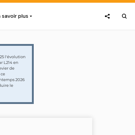
 savoir plus
5 l'évolution
ar L214 en
vier de
 ce
rintemps 2026
uire le