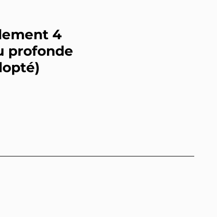
dement 4
u profonde
dopté)