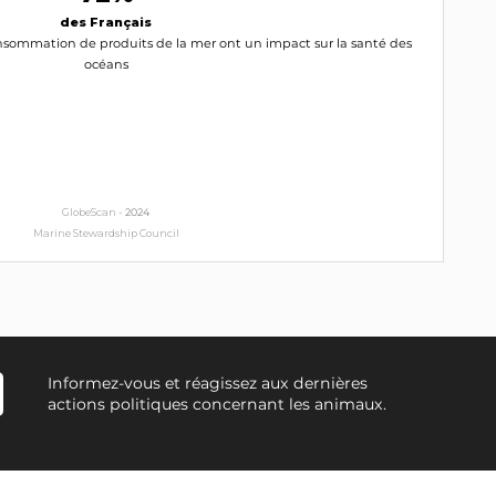
des Français
nsommation de produits de la mer ont un impact sur la santé des
océans
GlobeScan -
2024
Marine Stewardship Council
Informez-vous et réagissez aux dernières
actions politiques concernant les animaux.