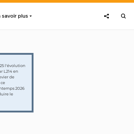
 savoir plus
5 l'évolution
ar L214 en
vier de
 ce
rintemps 2026
uire le