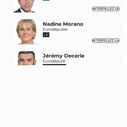
INTERPELLEZ-LE
Nadine Morano
Eurodéputée
LR
INTERPELLEZ-LA
Jérémy Decerle
Eurodéputé
Renaissance
INTERPELLEZ-LE
Gilles Boyer
Eurodéputé
Horizons
INTERPELLEZ-LE
Bernard Guetta
Eurodéputé