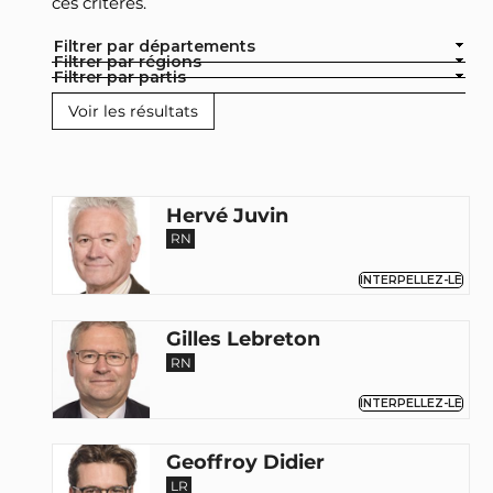
ces critères.
Filtrer par départements
Filtrer par régions
Filtrer par partis
Hervé Juvin
RN
INTERPELLEZ-LE
Gilles Lebreton
RN
INTERPELLEZ-LE
Geoffroy Didier
LR