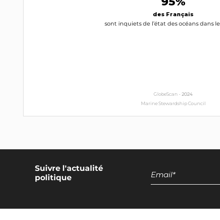
95%
RN
des Français
INTERPELLEZ-LA
sont inquiets de l’état des océans dans 
Christophe Grudler
Eurodéputé
MoDem
INTERPELLEZ-LE
GlobeScan -
2024
Stéphanie Yon-Courtin
Marine Stewardship Council
Eurodéputée
Renaissance
INTERPELLEZ-LA
Dominique Riquet
PR
Suivre l'actualité
politique
INTERPELLEZ-LE
Nathalie Loiseau
Eurodéputée