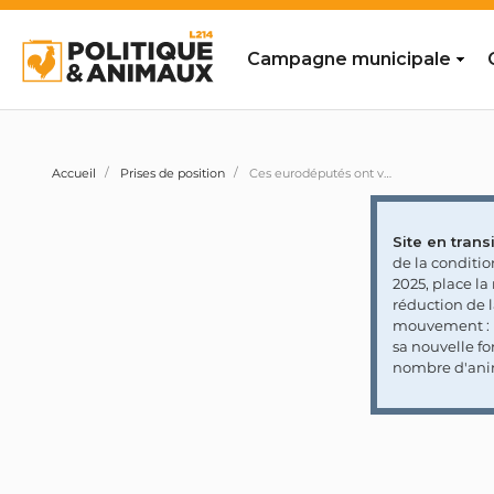
Campagne municipale
Accueil
Prises de position
Ces eurodéputés ont voté pour l'amendement 4 appelant à permettre le chalutage en eau profonde dans les aires marines protégées (adopté)
Site en transi
de la conditi
2025, place l
réduction de 
mouvement : l
sa nouvelle fo
nombre d'ani