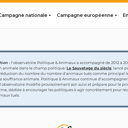
Campagne nationale
Campagne européenne
En
tion :
l'observatoire Politique & Animaux a accompagné de 2012 à 202
on animale dans le champ politique.
Le Sauvetage du siècle
, lancé p
a réduction du nombre du nombre d'animaux tués comme principal le
la souffrance animale. Politique & Animaux continue d'accompagner
'observatoire modifie provisoirement son suivi et prépare pour le p
rme, dédiée à encourager les politiques à agir concrètement pour réd
maux tués.