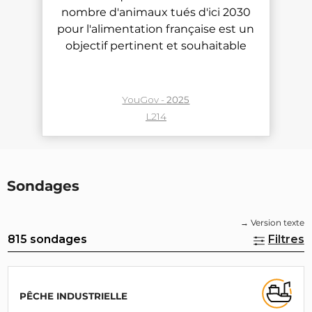
nombre d'animaux tués d'ici 2030
nombre d'animaux tués d'ici 2030
nombre d'animaux tués d'ici 2030
pour l'alimentation française est un
pour l'alimentation française est un
pour l'alimentation française est un
objectif pertinent et souhaitable
objectif pertinent et souhaitable
objectif pertinent et souhaitable
YouGov -
YouGov -
YouGov -
2025
2025
2025
L214
L214
L214
Sondages
→ Version texte
815 sondages
Filtres
PÊCHE INDUSTRIELLE