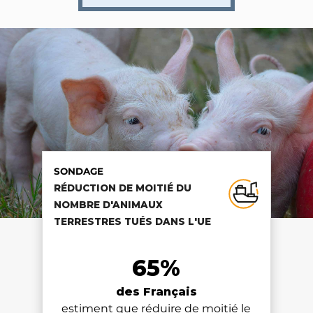
SONDAGE
SONDAGE
SONDAGE
RÉDUCTION DE MOITIÉ DU
RÉDUCTION DE MOITIÉ DU
RÉDUCTION DE MOITIÉ DU
NOMBRE D'ANIMAUX
NOMBRE D'ANIMAUX
NOMBRE D'ANIMAUX
TERRESTRES TUÉS DANS L'UE
TERRESTRES TUÉS DANS L'UE
TERRESTRES TUÉS DANS L'UE
65%
65%
65%
des Français
des Français
des Français
estiment que réduire de moitié le
estiment que réduire de moitié le
estiment que réduire de moitié le