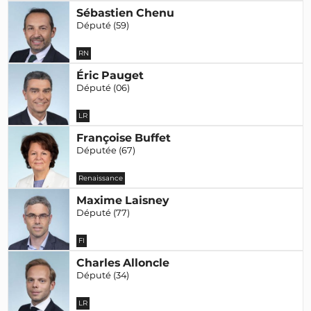
Sébastien Chenu
Député (59)
RN
Éric Pauget
Député (06)
LR
Françoise Buffet
Députée (67)
Renaissance
Maxime Laisney
Député (77)
FI
Charles Alloncle
Député (34)
LR