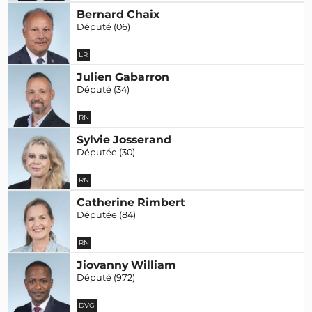
Bernard Chaix
Député (06)
LR
Julien Gabarron
Député (34)
RN
Sylvie Josserand
Députée (30)
RN
Catherine Rimbert
Députée (84)
RN
Jiovanny William
Député (972)
DVG