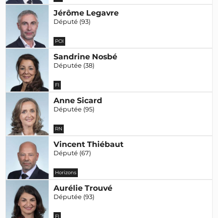
Jérôme Legavre
Député (93)
POI
Sandrine Nosbé
Députée (38)
FI
Anne Sicard
Députée (95)
RN
Vincent Thiébaut
Député (67)
Horizons
Aurélie Trouvé
Députée (93)
FI