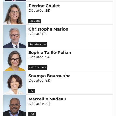
Perrine Goulet
Députée (58)
MoDem
Christophe Marion
Député (41)
Renaissance
Sophie Taillé-Polian
Députée (94)
Génération-s
Soumya Bourouaha
Députée (93)
PCF
Marcellin Nadeau
Député (972)
DVG