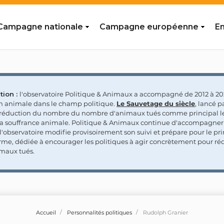
Campagne nationale
Campagne européenne
En
tion :
l'observatoire Politique & Animaux a accompagné de 2012 à 202
on animale dans le champ politique.
Le Sauvetage du siècle
, lancé p
a réduction du nombre du nombre d'animaux tués comme principal le
la souffrance animale. Politique & Animaux continue d'accompagner
'observatoire modifie provisoirement son suivi et prépare pour le p
rme, dédiée à encourager les politiques à agir concrètement pour réd
maux tués.
Accueil
Personnalités politiques
Rudolph Granier