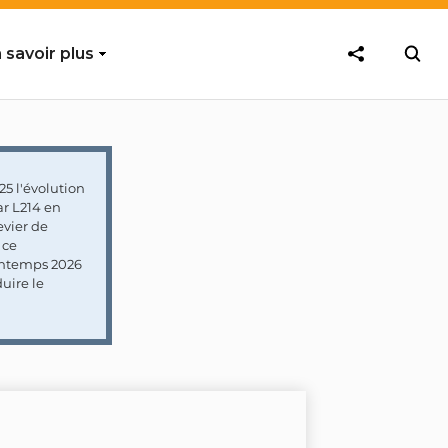
 savoir plus
5 l'évolution
ar L214 en
vier de
 ce
rintemps 2026
uire le