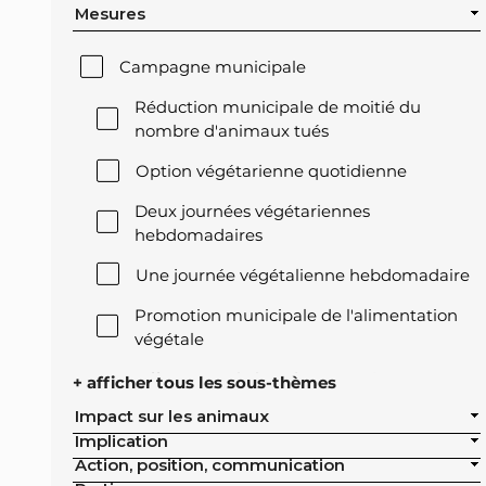
Mesures
Campagne municipale
Réduction municipale de moitié du
nombre d'animaux tués
Option végétarienne quotidienne
Deux journées végétariennes
hebdomadaires
Une journée végétalienne hebdomadaire
Promotion municipale de l'alimentation
végétale
Offre végétale lors des réceptions
+ afficher tous les sous-thèmes
officielles de la ville
Impact sur les animaux
Implication
Exclusion de l'élevage intensif des achats
Action, position, communication
publics de la ville