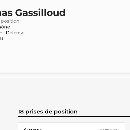
as Gassilloud
 position
hône
 : Défense
PR
18 prises de position