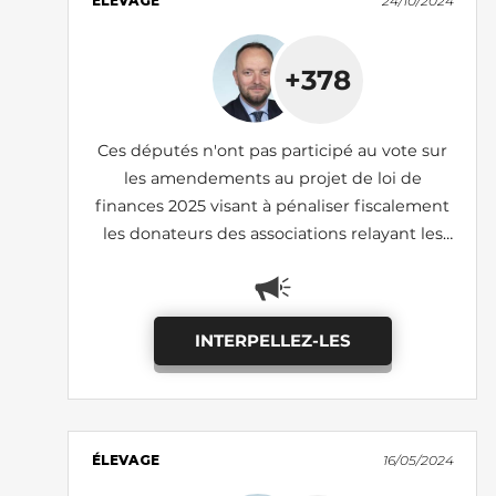
ÉLEVAGE
24/10/2024
+378
Ces députés n'ont pas participé au vote sur
les amendements au projet de loi de
finances 2025 visant à pénaliser fiscalement
les donateurs des associations relayant les
images de lanceurs d'alerte (I-690, I-1185:
adoptés)
INTERPELLEZ-LES
ÉLEVAGE
16/05/2024