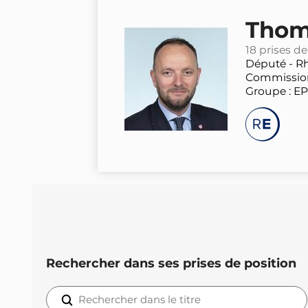
Thom
18 prises de
Député -
R
Commission
Groupe : E
Rechercher dans ses prises de position