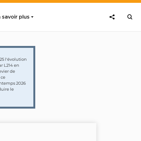
 savoir plus
5 l'évolution
ar L214 en
vier de
 ce
rintemps 2026
uire le