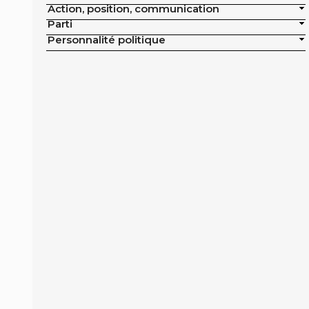
Action, position, communication
publics de la ville
Parti
Exclusion de la pisciculture des achats
Personnalité politique
publics de la ville
Campagne nationale
Réduction de moitié du nombre
d'animaux tués en France
Moratoire national sur les élevages
intensifs
Moratoire national sur les élevages
piscicoles
Mesures miroirs sur les produits d’origine
animale
Interdiction des navires de pêche de plus
de 12 mètres dans la bande côtière
Interdiction nationale des élevages