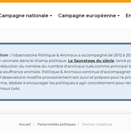
Campagne nationale
Campagne européenne
En
tion :
l'observatoire Politique & Animaux a accompagné de 2012 à 202
on animale dans le champ politique.
Le Sauvetage du siècle
, lancé p
a réduction du nombre du nombre d'animaux tués comme principal le
la souffrance animale. Politique & Animaux continue d'accompagner
'observatoire modifie provisoirement son suivi et prépare pour le p
rme, dédiée à encourager les politiques à agir concrètement pour réd
maux tués.
Accueil
Personnalités politiques
Thomas Gassilloud