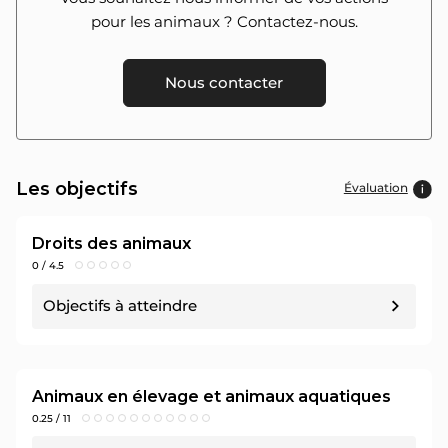
pour les animaux ? Contactez-nous.
Nous contacter
Les objectifs
Évaluation
Droits des animaux
0 / 4.5
Objectifs à atteindre
Objectif n°1 : 0 / 1 pt
Attribuer une
délégation condition animale
à
une ou un membre du Conseil municipal
Animaux en élevage et animaux aquatiques
0.25 / 11
Sources :
https://www.politique-animaux.fr/droit-animal/ces-maires-n-ont-