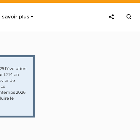
 savoir plus
5 l'évolution
ar L214 en
vier de
 ce
rintemps 2026
uire le