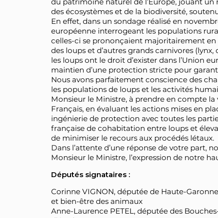
du patrimoine naturel de l’Europe, jouant un r
des écosystèmes et de la biodiversité, soutenu
En effet, dans un sondage réalisé en novemb
européenne interrogeant les populations rural
celles-ci se prononçaient majoritairement en 
des loups et d’autres grands carnivores (lynx,
les loups ont le droit d’exister dans l’Union 
maintien d’une protection stricte pour garanti
Nous avons parfaitement conscience des chal
les populations de loups et les activités hum
Monsieur le Ministre, à prendre en compte la v
Français, en évaluant les actions mises en pl
ingénierie de protection avec toutes les parti
française de cohabitation entre loups et élev
de minimiser le recours aux procédés létaux.
Dans l’attente d’une réponse de votre part, no
Monsieur le Ministre, l’expression de notre ha
Députés signataires :
Corinne VIGNON, députée de Haute-Garonne e
et bien-être des animaux
Anne-Laurence PETEL, députée des Bouches-