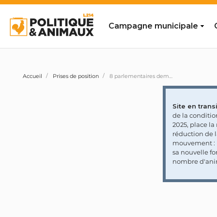
Campagne municipale
Accueil
Prises de position
8 parlementaires demandent de maintenir le statut de protection des loups et de minimiser le recours aux procédés létaux
Site en transi
de la conditi
2025, place l
réduction de 
mouvement : l
sa nouvelle fo
nombre d'ani