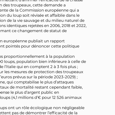
on des troupeaux, cette demande a
ente de la Commission européenne qui a
n du loup soit révisée et affaiblie dans le
ion de la vie sauvage et du milieu naturel de
ons identiques rejetées en 2006, 2018 et 2022,
gitimant ce changement de statut de
n européenne publiait un rapport
nt pointés pour dénoncer cette politique
ups proportionnellement à la population
00 loups, population bien inférieure à celle de
l’Italie qui en comptent 2 à 3 fois plus ;
our les mesures de protection des troupeaux
d’euros prévus sur la période 2023-2029) ;
gne, qui comptabilise le plus d’attaques
 taux de mortalité restant cependant faible,
pense le plus d’argent public en
ups (4,1 millions d’€ pour 12 526 animaux
ups ont un rôle écologique non négligeable
tent pas de démontrer l’efficacité de la