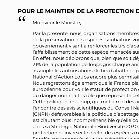
POUR LE MAINTIEN DE LA PROTECTION D
Monsieur le Ministre,
Par la présente, nous, organisations membres
de la préservation des espèces, souhaitons vo
gouvernement visant à renforcer les tirs d’ab
l’affaiblissement de cette espèce menacée sur
En effet, nous déplorons que, bien que soit dé
21% de la population de loups gris chaque a
assouplir les autorisations de tirs d’abattag
National d’Action Loups encore plus permissif
Nous regrettons également que la France pl
européenne pour voir le statut de protection 
du danger non maitrisable que représente ce
Cette politique anti-loup, qui met à mal des a
l’encontre des avis scientifiques du Conseil N
(CNPN) défavorables à la politique d’abattage
est d’autant plus incompréhensible qu’elle co
dans sa Stratégie Nationale Biodiversité 2030
protection et inverser le déclin des espèces 
Fondée sur aucune évaluation scientifique per