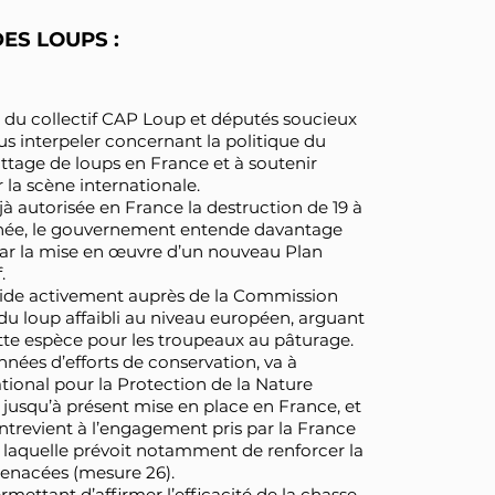
ES LOUPS :
 du collectif CAP Loup et députés soucieux
us interpeler concernant la politique du
attage de loups en France et à soutenir
 la scène internationale.
jà autorisée en France la destruction de 19 à
nnée, le gouvernement entende davantage
e par la mise en œuvre d’un nouveau Plan
.
aide activement auprès de la Commission
du loup affaibli au niveau européen, arguant
tte espèce pour les troupeaux au pâturage.
nnées d’efforts de conservation, va à
ational pour la Protection de la Nature
 jusqu’à présent mise en place en France, et
ntrevient à l’engagement pris par la France
, laquelle prévoit notamment de renforcer la
menacées (mesure 26).
mettant d’affirmer l’efficacité de la chasse