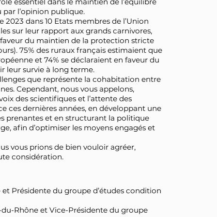
ôle essentiel dans le maintien de l’équilibre
 par l’opinion publique.
re 2023 dans 10 Etats membres de l’Union
es sur leur rapport aux grands carnivores,
faveur du maintien de la protection stricte
 ours). 75% des ruraux français estimaient que
européenne et 74% se déclaraient en faveur du
r leur survie à long terme.
lenges que représente la cohabitation entre
aines. Cependant, nous vous appelons,
oix des scientifiques et l’attente des
ace ces dernières années, en développant une
es prenantes et en structurant la politique
age, afin d’optimiser les moyens engagés et
us vous prions de bien vouloir agréer,
ute considération.
t Présidente du groupe d’études condition
du-Rhône et Vice-Présidente du groupe