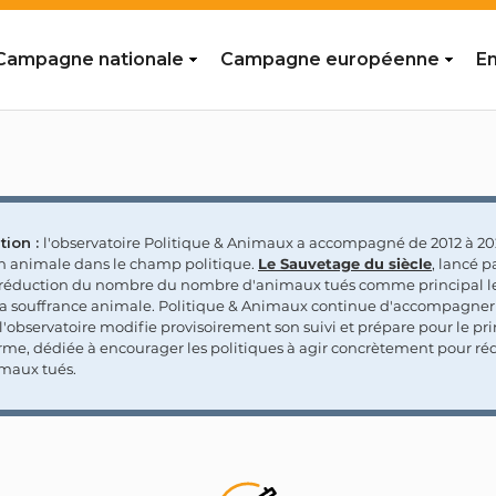
Campagne nationale
Campagne européenne
En
tion :
l'observatoire Politique & Animaux a accompagné de 2012 à 202
on animale dans le champ politique.
Le Sauvetage du siècle
, lancé p
a réduction du nombre du nombre d'animaux tués comme principal le
la souffrance animale. Politique & Animaux continue d'accompagner
'observatoire modifie provisoirement son suivi et prépare pour le p
rme, dédiée à encourager les politiques à agir concrètement pour réd
maux tués.