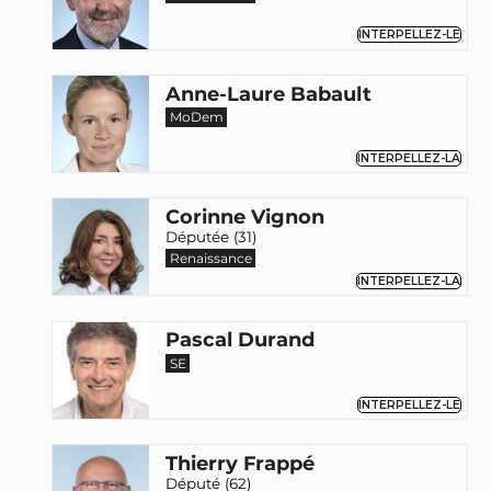
INTERPELLEZ-LE
Anne-Laure Babault
MoDem
INTERPELLEZ-LA
Corinne Vignon
Députée (31)
Renaissance
INTERPELLEZ-LA
Pascal Durand
SE
INTERPELLEZ-LE
Thierry Frappé
Député (62)