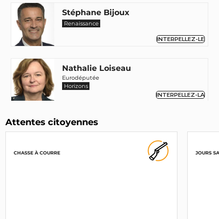
Stéphane Bijoux
Renaissance
INTERPELLEZ-LE
Nathalie Loiseau
Eurodéputée
Horizons
INTERPELLEZ-LA
Attentes citoyennes
Jérémy Decerle
Eurodéputé
Renaissance
INTERPELLEZ-LE
CHASSE À COURRE
JOURS S
François-Xavier Bellamy
Eurodéputé
LR
INTERPELLEZ-LE