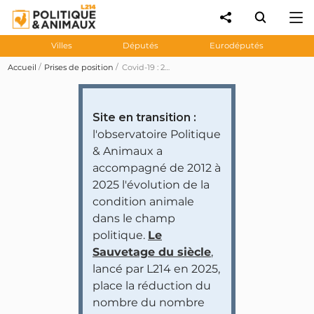
Villes
Députés
Eurodéputés
Accueil
Prises de position
Covid-19 : 28 eurodéputés ont voté contre l'interdiction du commerce, de l’élevage et de la consommation d’animaux sauvages dans l’UE
Site en transition :
l'observatoire Politique
& Animaux a
accompagné de 2012 à
2025 l'évolution de la
condition animale
dans le champ
politique.
Le
Sauvetage du siècle
,
lancé par L214 en 2025,
place la réduction du
nombre du nombre