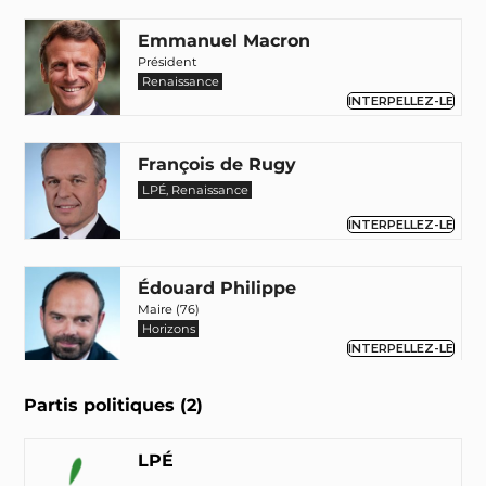
Emmanuel Macron
Président
Renaissance
INTERPELLEZ-LE
François de Rugy
LPÉ, Renaissance
INTERPELLEZ-LE
Édouard Philippe
Maire (76)
Horizons
INTERPELLEZ-LE
Partis politiques (2)
LPÉ