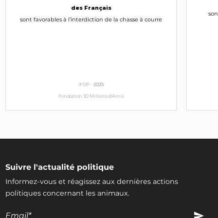
des Français
son
sont favorables à l’interdiction de la chasse à courre
IFOP -
2025
Fondation 30 Millions d'Amis
Suivre l'actualité politique
Informez-vous et réagissez aux dernières actions
politiques concernant les animaux.