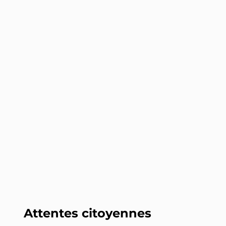
LR
INTERPELLEZ-LE
Pierre Charon
LR
INTERPELLEZ-LE
Philippe Bas
LR
INTERPELLEZ-LE
Ronan Le Gleut
Sénateur (999)
LR
INTERPELLEZ-LE
Attentes citoyennes
Jean-Pierre Grand
Sénateur (34)