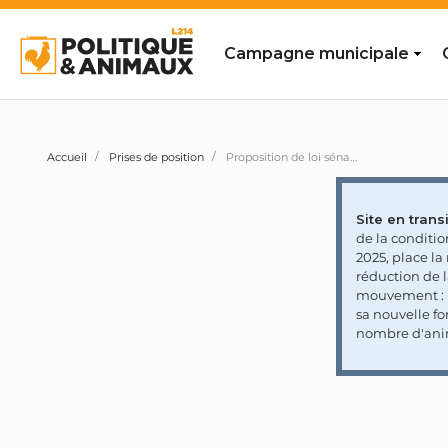
Campagne municipale
Accueil
Prises de position
Proposition de loi sénatoriale N°549 visant à modifier la réglementation du transport aérien international pour lutter contre le trafic d’espèces sauvages
Site en transi
de la conditi
2025, place l
réduction de 
mouvement : l
sa nouvelle fo
nombre d'ani