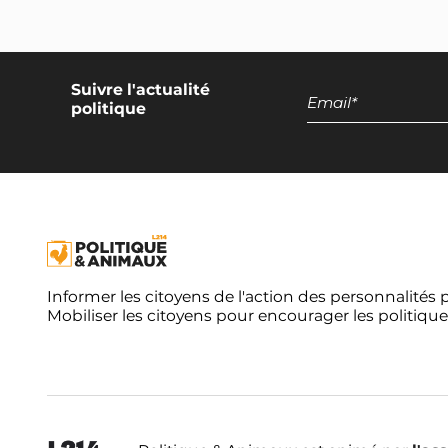
Gérard Longuet
Suivre l'actualité
politique
LR
INTERPELLEZ-LE
Daniel Laurent
Sénateur (17)
LR
INTERPELLEZ-LE
Informer les citoyens de l'action des personnalités 
Catherine Procaccia
Mobiliser les citoyens pour encourager les politique
LR
INTERPELLEZ-LA
Nadine Bellurot
Sénatrice (36)