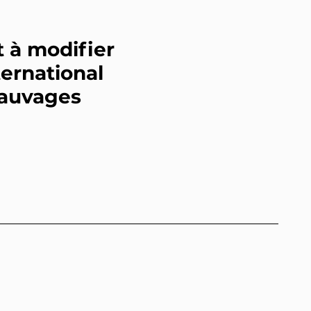
t à modifier
ternational
 sauvages