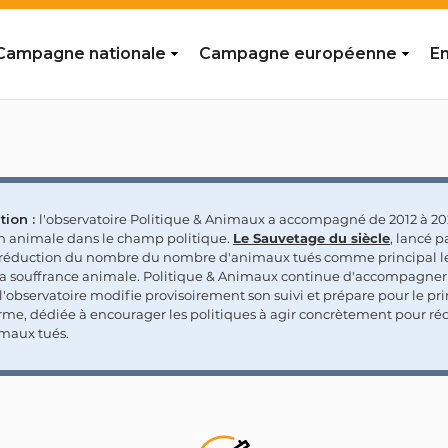
Campagne nationale
Campagne européenne
En
tion :
l'observatoire Politique & Animaux a accompagné de 2012 à 202
on animale dans le champ politique.
Le Sauvetage du siècle
, lancé p
a réduction du nombre du nombre d'animaux tués comme principal le
la souffrance animale. Politique & Animaux continue d'accompagner
'observatoire modifie provisoirement son suivi et prépare pour le p
rme, dédiée à encourager les politiques à agir concrètement pour réd
maux tués.