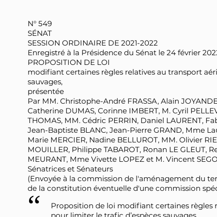
N° 549
SÉNAT
SESSION ORDINAIRE DE 2021-2022
Enregistré à la Présidence du Sénat le 24 février 202
PROPOSITION DE LOI
modifiant certaines règles relatives au transport aéri
sauvages,
présentée
Par MM. Christophe-André FRASSA, Alain JOYAND
Catherine DUMAS, Corinne IMBERT, M. Cyril PELL
THOMAS, MM. Cédric PERRIN, Daniel LAURENT, Fa
Jean-Baptiste BLANC, Jean-Pierre GRAND, Mme 
Marie MERCIER, Nadine BELLUROT, MM. Olivier RIE
MOUILLER, Philippe TABAROT, Ronan LE GLEUT, Re
MEURANT, Mme Vivette LOPEZ et M. Vincent SEGO
Sénatrices et Sénateurs
(Envoyée à la commission de l'aménagement du terr
de la constitution éventuelle d'une commission spéc
Proposition de loi modifiant certaines règles r
pour limiter le trafic d’espèces sauvages