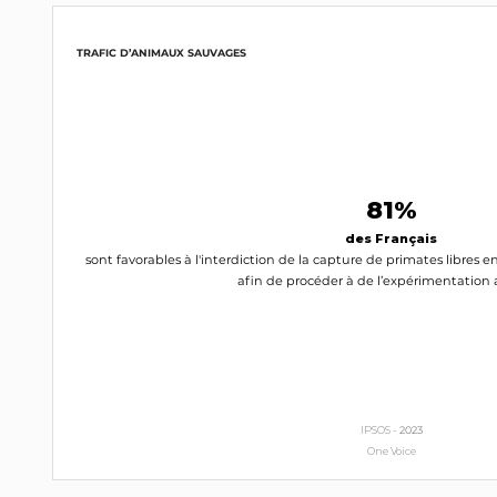
LR
INTERPELLEZ-LE
TRAFIC D’ANIMAUX SAUVAGES
Olivier Rietmann
Sénateur (70)
LR
INTERPELLEZ-LE
81%
Vivette Lopez
des Français
Sénatrice (30)
sont favorables à l'interdiction de la capture de primates libres e
LR
afin de procéder à de l’expérimentation
INTERPELLEZ-LA
Hugues Saury
Sénateur (45)
LR
INTERPELLEZ-LE
IPSOS -
2023
One Voice
Serge Babary
LR