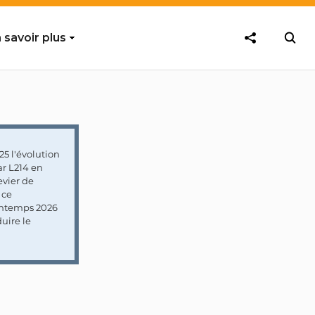
 savoir plus
5 l'évolution
ar L214 en
vier de
 ce
rintemps 2026
uire le