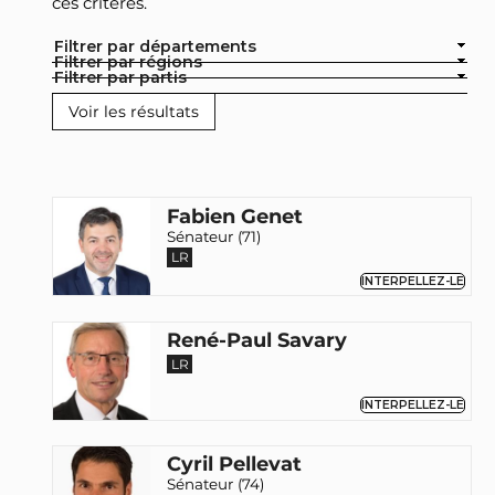
ces critères.
Filtrer par départements
Filtrer par régions
Filtrer par partis
Fabien Genet
Sénateur (71)
LR
INTERPELLEZ-LE
René-Paul Savary
LR
INTERPELLEZ-LE
Cyril Pellevat
Sénateur (74)