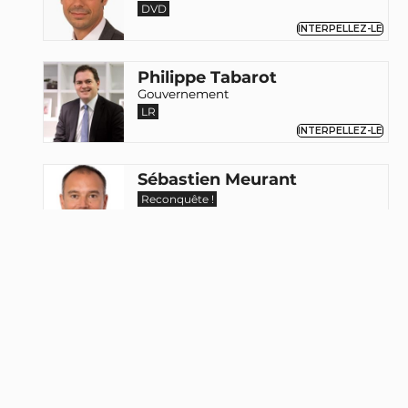
DVD
INTERPELLEZ-LE
Philippe Tabarot
Gouvernement
LR
INTERPELLEZ-LE
Sébastien Meurant
Reconquête !
Antoine Lefèvre
Sénateur (02)
LR
INTERPELLEZ-LE
Christophe-André Frassa
Sénateur (999)