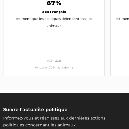
67%
des Français
estiment que les politiques défendent mal les
estimen
animaux
IFOP -
2025
Fondation 30 Millions d'Amis
Suivre l'actualité politique
Informez-vous et réagissez aux dernières actions
politiques concernant les animaux.