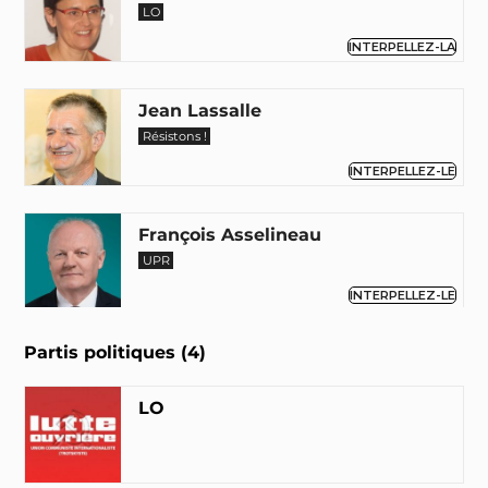
LO
INTERPELLEZ-LA
Jean Lassalle
Résistons !
INTERPELLEZ-LE
François Asselineau
UPR
INTERPELLEZ-LE
Partis politiques (4)
François Fillon
LR
LO
INTERPELLEZ-LE