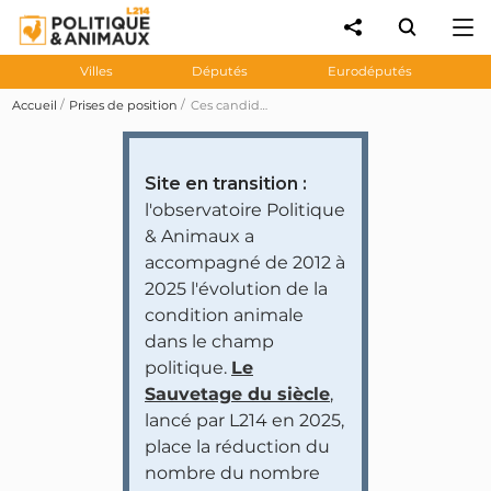
Villes
Députés
Eurodéputés
Accueil
Prises de position
Ces candidats à la présidentielle ont refusé de se prononcer sur les 30 propositions du manifeste AnimalPolitique
Site en transition :
l'observatoire Politique
& Animaux a
accompagné de 2012 à
2025 l'évolution de la
condition animale
dans le champ
politique.
Le
Sauvetage du siècle
,
lancé par L214 en 2025,
place la réduction du
nombre du nombre