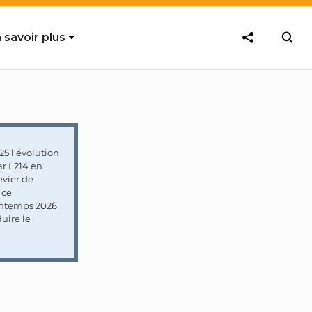
 savoir plus
5 l'évolution
ar L214 en
vier de
 ce
rintemps 2026
uire le