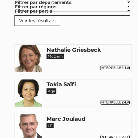
Filtrer par départements
Filtrer par régions
Filtrer par partis
Nathalie Griesbeck
MoDem
INTERPELLEZ-LA
Tokia Saïfi
Agir
INTERPELLEZ-LA
Marc Joulaud
LR
INTERPELLEZ-LE