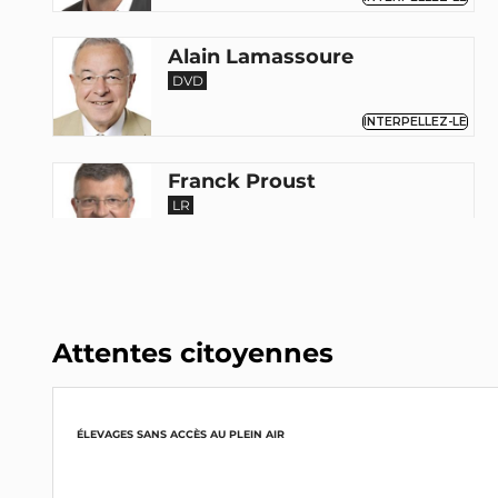
Alain Lamassoure
DVD
INTERPELLEZ-LE
Franck Proust
LR
INTERPELLEZ-LE
Nadine Morano
Eurodéputée
Attentes citoyennes
LR
INTERPELLEZ-LA
Gilles Pargneaux
ÉLEVAGES SANS ACCÈS AU PLEIN AIR
Renaissance
INTERPELLEZ-LE