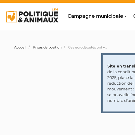
Campagne municipale
Accueil
Prises de position
Ces eurodéputés ont voté contre l'abolition de la pratique de l’élevage de poulets à croissance rapide
Site en transi
de la conditi
2025, place l
réduction de 
mouvement : l
sa nouvelle fo
nombre d'ani