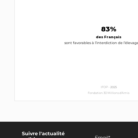
Jérôme Lavrilleux
DVD
83%
INTERPELLEZ-LE
des Français
sont favorables à l’interdiction de l’élevag
Angélique Delahaye
LMR (ex-CPNT)
INTERPELLEZ-LA
Michèle Alliot-Marie
IFOP -
2025
LR
Fondation 30 Millions d'Amis
INTERPELLEZ-LA
Jean Arthuis
Renaissance
Suivre l'actualité