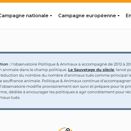
Campagne nationale
Campagne européenne
En
tion :
l'observatoire Politique & Animaux a accompagné de 2012 à 202
on animale dans le champ politique.
Le Sauvetage du siècle
, lancé p
a réduction du nombre du nombre d'animaux tués comme principal le
la souffrance animale. Politique & Animaux continue d'accompagner
'observatoire modifie provisoirement son suivi et prépare pour le p
rme, dédiée à encourager les politiques à agir concrètement pour réd
maux tués.