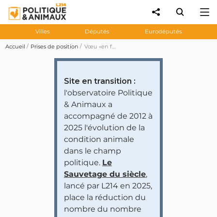
Villes
Députés
Eurodéputés
Accueil
Prises de position
Vœu «en faveur d’une loi Évin condition animale» empêchant «la publicité relative aux produits issus d'élevages industriels»
Site en transition :
l'observatoire Politique
& Animaux a
accompagné de 2012 à
2025 l'évolution de la
condition animale
dans le champ
politique.
Le
Sauvetage du siècle
,
lancé par L214 en 2025,
place la réduction du
nombre du nombre