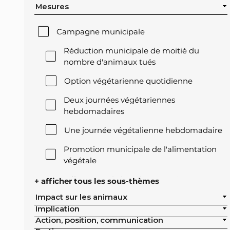
Mesures
Campagne municipale
Réduction municipale de moitié du
nombre d'animaux tués
Option végétarienne quotidienne
Deux journées végétariennes
hebdomadaires
Une journée végétalienne hebdomadaire
Promotion municipale de l'alimentation
végétale
Offre végétale lors des réceptions
+ afficher tous les sous-thèmes
officielles de la ville
Impact sur les animaux
Implication
Exclusion de l'élevage intensif des achats
Action, position, communication
publics de la ville