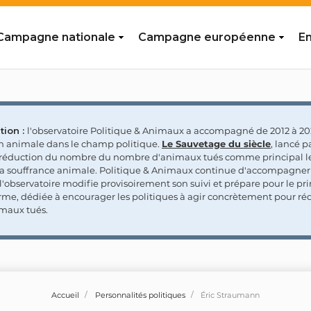
Campagne nationale
Campagne européenne
En
tion :
l'observatoire Politique & Animaux a accompagné de 2012 à 202
on animale dans le champ politique.
Le Sauvetage du siècle
, lancé p
a réduction du nombre du nombre d'animaux tués comme principal le
la souffrance animale. Politique & Animaux continue d'accompagner
'observatoire modifie provisoirement son suivi et prépare pour le p
rme, dédiée à encourager les politiques à agir concrètement pour réd
maux tués.
Accueil
Personnalités politiques
Éric Straumann