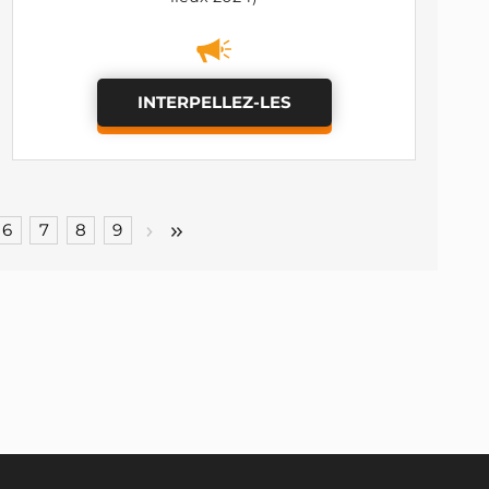
INTERPELLEZ-LES
6
7
8
9