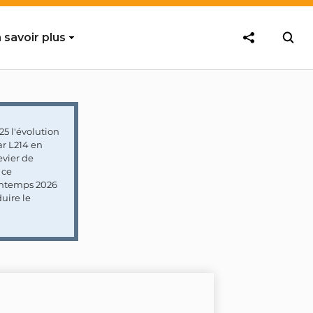
 savoir plus
5 l'évolution
ar L214 en
vier de
 ce
rintemps 2026
uire le