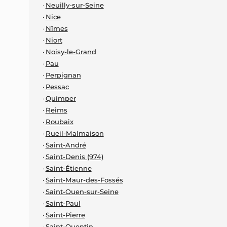
Neuilly-sur-Seine
Nice
Nîmes
Niort
Noisy-le-Grand
Pau
Perpignan
Pessac
Quimper
Reims
Roubaix
Rueil-Malmaison
Saint-André
Saint-Denis (974)
Saint-Étienne
Saint-Maur-des-Fossés
Saint-Ouen-sur-Seine
Saint-Paul
Saint-Pierre
Saint-Quentin