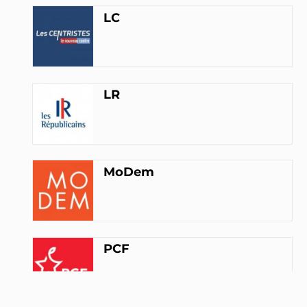
LC
INTERPELLEZ-LA
Pierre Garzon
Maire (94)
PCF
LR
INTERPELLEZ-LE
François de Mazières
Maire (78)
LR
MoDem
INTERPELLEZ-LE
Guillaume Delbar
Maire (59)
DVD
PCF
INTERPELLEZ-LE
Patrick Ollier
Maire (92)