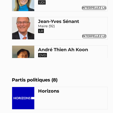
UDI
INTERPELLEZ-LA
Jean-Yves Sénant
Maire (92)
LR
INTERPELLEZ-LE
André Thien Ah Koon
DVD
INTERPELLEZ-LE
Jean-Paul Fournier
Partis politiques (8)
Maire (30)
LR
Horizons
INTERPELLEZ-LE
Nathalie Bicais
LR