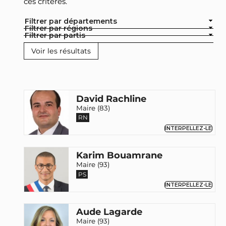
ces critères.
Filtrer par départements
Filtrer par régions
Filtrer par partis
David Rachline
Maire (83)
RN
INTERPELLEZ-LE
Karim Bouamrane
Maire (93)
PS
INTERPELLEZ-LE
Aude Lagarde
Maire (93)