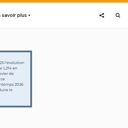
 savoir plus
5 l'évolution
ar L214 en
vier de
 ce
rintemps 2026
uire le