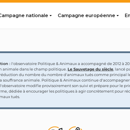
Campagne nationale
Campagne européenne
En
tion :
l'observatoire Politique & Animaux a accompagné de 2012 à 202
on animale dans le champ politique.
Le Sauvetage du siècle
, lancé p
a réduction du nombre du nombre d'animaux tués comme principal le
la souffrance animale. Politique & Animaux continue d'accompagner
'observatoire modifie provisoirement son suivi et prépare pour le p
rme, dédiée à encourager les politiques à agir concrètement pour réd
maux tués.