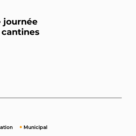
e journée
 cantines
tation
Municipal