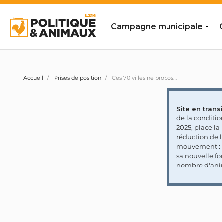
Campagne municipale
Accueil
Prises de position
Ces 70 villes ne proposent qu'une seule journée végétarienne hebdomadaire dans leurs cantines scolaires (état des lieux 2024)
Site en transi
de la conditi
2025, place l
réduction de 
mouvement : l
sa nouvelle fo
nombre d'ani