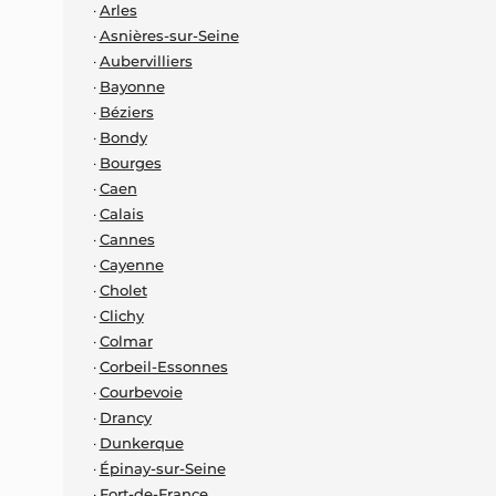
Arles
Asnières-sur-Seine
Aubervilliers
Bayonne
Béziers
Bondy
Bourges
Caen
Calais
Cannes
Cayenne
Cholet
Clichy
Colmar
Corbeil-Essonnes
Courbevoie
Drancy
Dunkerque
Épinay-sur-Seine
Fort-de-France