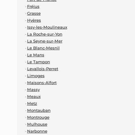
Fréjus
Grasse
Hyères
Issy-les-Moulineaux
La Roche-sur-Yon
La Seyne-sur-Mer
Le Blanc-Mesnil
Le Mans
Le Tampon
Levallois-Perret
Limoges
Maisons-Alfort
Massy
Meaux
Metz
Montauban
Montrouge
Mulhouse
Narbonne