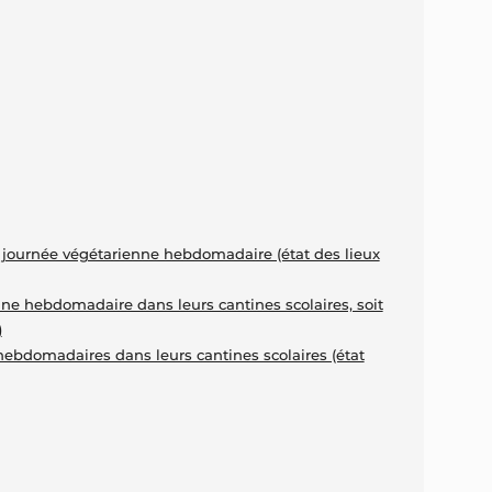
 journée végétarienne hebdomadaire (état des lieux
nne hebdomadaire dans leurs cantines scolaires, soit
)
hebdomadaires dans leurs cantines scolaires (état