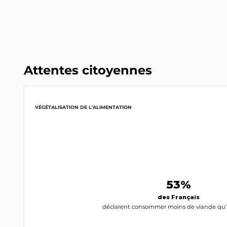
LR
INTERPELLEZ-LA
Sylvain Berrios
Député (94)
LR
Attentes citoyennes
INTERPELLEZ-LE
Jean-Christophe Fromantin
VÉGÉTALISATION DE L’ALIMENTATION
Maire (92)
SE
INTERPELLEZ-LE
Joël Bruneau
Député (14)
LR
53%
INTERPELLEZ-LE
des Français
déclarent consommer moins de viande qu'il
Emmanuel Séraphin
Maire (974)