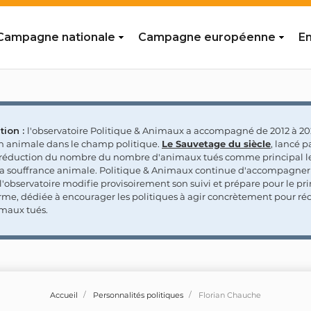
Campagne nationale
Campagne européenne
En
tion :
l'observatoire Politique & Animaux a accompagné de 2012 à 202
on animale dans le champ politique.
Le Sauvetage du siècle
, lancé p
a réduction du nombre du nombre d'animaux tués comme principal le
la souffrance animale. Politique & Animaux continue d'accompagner
'observatoire modifie provisoirement son suivi et prépare pour le p
rme, dédiée à encourager les politiques à agir concrètement pour réd
maux tués.
Accueil
Personnalités politiques
Florian Chauche