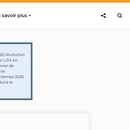
 savoir plus
5 l'évolution
ar L214 en
vier de
 ce
rintemps 2026
uire le