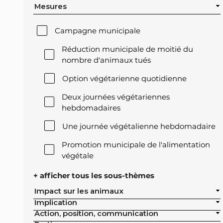
Mesures
Campagne municipale
Réduction municipale de moitié du
nombre d'animaux tués
Option végétarienne quotidienne
Deux journées végétariennes
hebdomadaires
Une journée végétalienne hebdomadaire
Promotion municipale de l'alimentation
végétale
Offre végétale lors des réceptions
+ afficher tous les sous-thèmes
officielles de la ville
Impact sur les animaux
Implication
Exclusion de l'élevage intensif des achats
Action, position, communication
publics de la ville