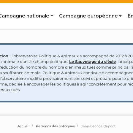
Campagne nationale
Campagne européenne
En
tion :
l'observatoire Politique & Animaux a accompagné de 2012 à 202
on animale dans le champ politique.
Le Sauvetage du siècle
, lancé p
a réduction du nombre du nombre d'animaux tués comme principal le
la souffrance animale. Politique & Animaux continue d'accompagner
'observatoire modifie provisoirement son suivi et prépare pour le p
rme, dédiée à encourager les politiques à agir concrètement pour réd
maux tués.
Accueil
Personnalités politiques
Jean-Léonce Dupont