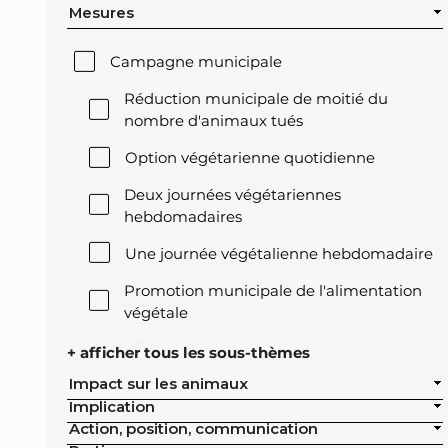
Mesures
Campagne municipale
Réduction municipale de moitié du
nombre d'animaux tués
Option végétarienne quotidienne
Deux journées végétariennes
hebdomadaires
Une journée végétalienne hebdomadaire
Promotion municipale de l'alimentation
végétale
Offre végétale lors des réceptions
+ afficher tous les sous-thèmes
officielles de la ville
Impact sur les animaux
Implication
Exclusion de l'élevage intensif des achats
Action, position, communication
publics de la ville