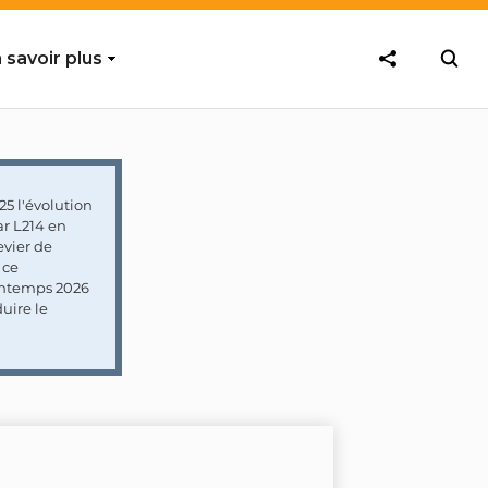
 savoir plus
5 l'évolution
ar L214 en
vier de
 ce
rintemps 2026
uire le