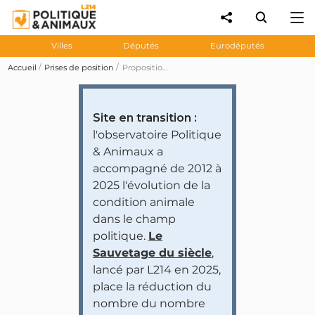
Villes
Députés
Eurodéputés
Accueil
Prises de position
Proposition de loi sénatoriale 35 visant à mettre en place une alternative végétarienne dans les cantines scolaires
Site en transition :
l'observatoire Politique
& Animaux a
accompagné de 2012 à
2025 l'évolution de la
condition animale
dans le champ
politique.
Le
Sauvetage du siècle
,
lancé par L214 en 2025,
place la réduction du
nombre du nombre