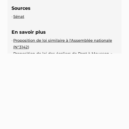
Sources
Sénat
En savoir plus
Proposition de loi similaire à l'Assemblée nationale
(N°3142)
Proposition de loi des écoliers de Pont à Mousson «
Tous différents et tous égaux dans les cantines de la
République » (concours "Parlement des enfants")
Article de Libération « Les menus végétariens bons
pour la planète, la laïcité et… le cochon »
Partager cette prise de position