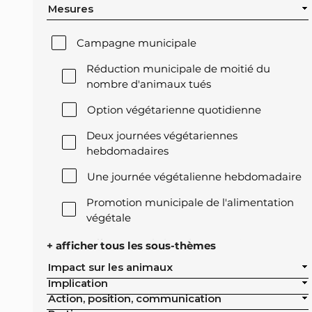
Mesures
Campagne municipale
Réduction municipale de moitié du
nombre d'animaux tués
Option végétarienne quotidienne
Deux journées végétariennes
hebdomadaires
Une journée végétalienne hebdomadaire
Promotion municipale de l'alimentation
végétale
Offre végétale lors des réceptions
+ afficher tous les sous-thèmes
officielles de la ville
Impact sur les animaux
Implication
Exclusion de l'élevage intensif des achats
Action, position, communication
publics de la ville