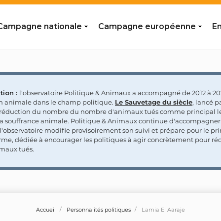
Campagne nationale
Campagne européenne
En
tion :
l'observatoire Politique & Animaux a accompagné de 2012 à 202
on animale dans le champ politique.
Le Sauvetage du siècle
, lancé p
a réduction du nombre du nombre d'animaux tués comme principal le
la souffrance animale. Politique & Animaux continue d'accompagner
'observatoire modifie provisoirement son suivi et prépare pour le p
rme, dédiée à encourager les politiques à agir concrètement pour réd
maux tués.
Accueil
Personnalités politiques
Lamia El Aaraje