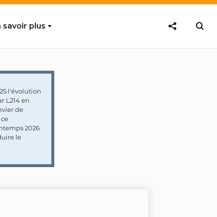
 savoir plus
5 l'évolution
ar L214 en
vier de
 ce
rintemps 2026
uire le