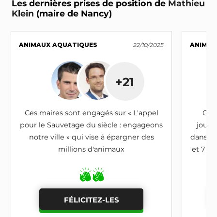
Les dernières prises de position de
Mathieu
Klein
(maire de Nancy)
Objectif n°13 : - / 1 pt
Intégrer dans un document cadre un
objectif
d'exclusion des produits issus de la pisciculture
ANIMAUX AQUATIQUES
22/10/2025
ANIMAU
de la commande publique
de la ville
Comment atteindre cet objectif ?
+21
Objectif n°14 : - / 0.5 pt
Déclarer mettre en place des
buffets
Ces maires sont engagés sur « L'appel
Ces 
végétariens
pour les réceptions officielles de la
ville
pour le Sauvetage du siècle : engageons
journ
notre ville » qui vise à épargner des
dans le
Comment atteindre cet objectif ?
millions d'animaux
et 7 jo
Objectif n°15 : - / 1 pt
Déclarer proscrire
le foie gras
lors des réceptions
officielles de la ville
FÉLICITEZ-LES
Comment atteindre cet objectif ?