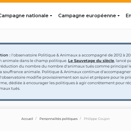
Campagne nationale
Campagne européenne
En
tion :
l'observatoire Politique & Animaux a accompagné de 2012 à 202
on animale dans le champ politique.
Le Sauvetage du siècle
, lancé p
a réduction du nombre du nombre d'animaux tués comme principal le
la souffrance animale. Politique & Animaux continue d'accompagner
'observatoire modifie provisoirement son suivi et prépare pour le p
rme, dédiée à encourager les politiques à agir concrètement pour réd
maux tués.
Accueil
Personnalités politiques
Philippe Goujon