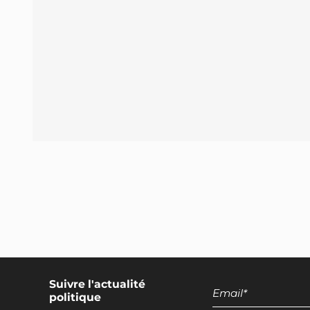
Encadrement des discours européens
promotionnels pour les produits d'origine
animale
Suivre l'actualité
politique