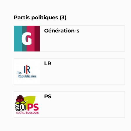
Brigitte Kuster
Partis politiques (3)
Conseil de Paris
LR
Génération-s
INTERPELLEZ-LA
LR
PS