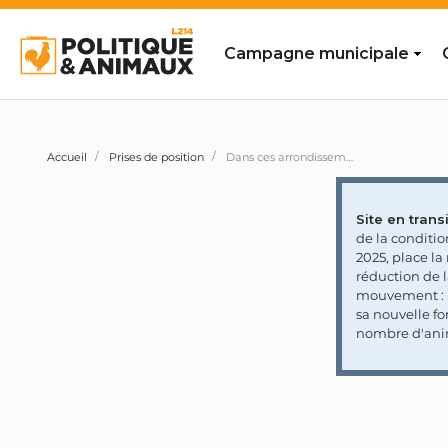
Campagne municipale
Accueil
Prises de position
Dans ces arrondissements de Paris, les chiens peuvent s'ébattre en liberté dans un caniparc
Site en transi
de la conditi
2025, place l
réduction de 
mouvement : l
sa nouvelle fo
nombre d'ani