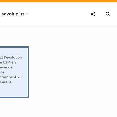
 savoir plus
5 l'évolution
ar L214 en
vier de
 ce
rintemps 2026
uire le