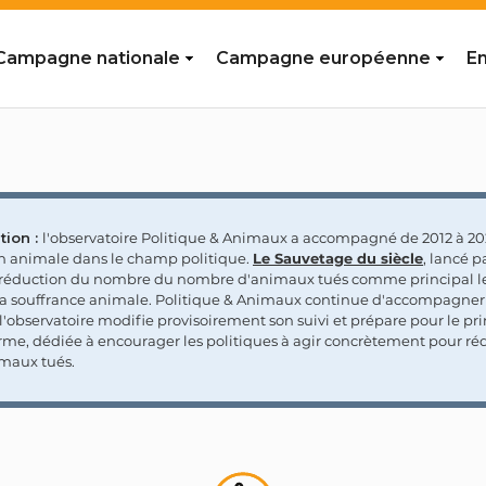
Campagne nationale
Campagne européenne
En
tion :
l'observatoire Politique & Animaux a accompagné de 2012 à 202
on animale dans le champ politique.
Le Sauvetage du siècle
, lancé p
a réduction du nombre du nombre d'animaux tués comme principal le
la souffrance animale. Politique & Animaux continue d'accompagner
'observatoire modifie provisoirement son suivi et prépare pour le p
rme, dédiée à encourager les politiques à agir concrètement pour réd
maux tués.