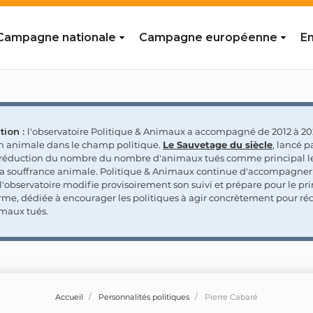
Campagne nationale
Campagne européenne
En
tion :
l'observatoire Politique & Animaux a accompagné de 2012 à 202
on animale dans le champ politique.
Le Sauvetage du siècle
, lancé p
a réduction du nombre du nombre d'animaux tués comme principal le
la souffrance animale. Politique & Animaux continue d'accompagner
'observatoire modifie provisoirement son suivi et prépare pour le p
rme, dédiée à encourager les politiques à agir concrètement pour réd
maux tués.
Accueil
Personnalités politiques
Pierre Cabaré