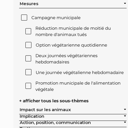
Mesures
Campagne municipale
Réduction municipale de moitié du
nombre d'animaux tués
Option végétarienne quotidienne
Deux journées végétariennes
hebdomadaires
Une journée végétalienne hebdomadaire
Promotion municipale de l'alimentation
végétale
Offre végétale lors des réceptions
+ afficher tous les sous-thèmes
officielles de la ville
Impact sur les animaux
Implication
Exclusion de l'élevage intensif des achats
Action, position, communication
publics de la ville