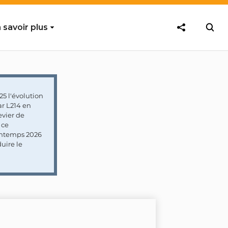
 savoir plus
5 l'évolution
ar L214 en
vier de
 ce
rintemps 2026
uire le