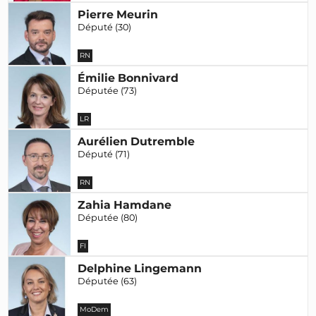
Pierre Meurin
Député (30)
RN
Émilie Bonnivard
Députée (73)
LR
Aurélien Dutremble
Député (71)
RN
Zahia Hamdane
Députée (80)
FI
Delphine Lingemann
Députée (63)
MoDem