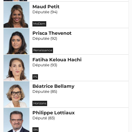
Maud Petit
Députée (94)
MoDem
Prisca Thevenot
Députée (92)
Renaissance
Fatiha Keloua Hachi
Députée (93)
PS
Béatrice Bellamy
Députée (85)
Horizons
Philippe Lottiaux
Député (83)
RN