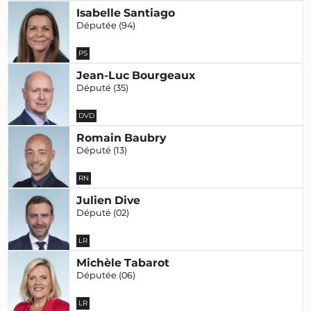
Isabelle Santiago
Députée (94)
PS
Jean-Luc Bourgeaux
Député (35)
DVD
Romain Baubry
Député (13)
RN
Julien Dive
Député (02)
LR
Michèle Tabarot
Députée (06)
LR