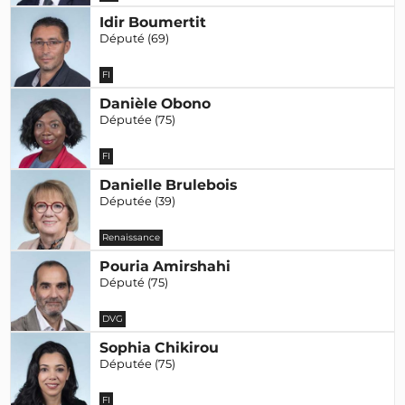
Idir Boumertit
Député (69)
FI
Danièle Obono
Députée (75)
FI
Danielle Brulebois
Députée (39)
Renaissance
Pouria Amirshahi
Député (75)
DVG
Sophia Chikirou
Députée (75)
FI