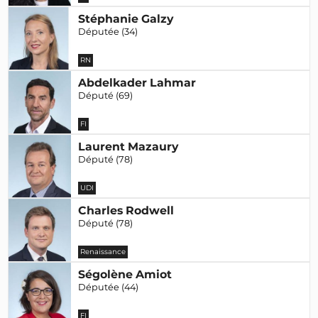
Stéphanie Galzy
Députée (34)
RN
Abdelkader Lahmar
Député (69)
FI
Laurent Mazaury
Député (78)
UDI
Charles Rodwell
Député (78)
Renaissance
Ségolène Amiot
Députée (44)
FI