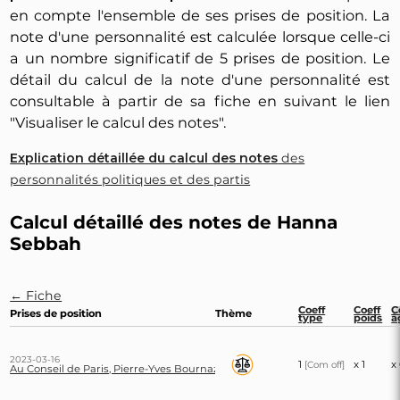
en compte l'ensemble de ses prises de position. La
note d'une personnalité est calculée lorsque celle-ci
a un nombre significatif de 5 prises de position. Le
détail du calcul de la note d'une personnalité est
consultable à partir de sa fiche en suivant le lien
"Visualiser le calcul des notes".
Explication détaillée du calcul des notes
des
personnalités politiques et des partis
Calcul détaillé des notes de Hanna
Sebbah
← Fiche
Coeff
Coeff
C
Prises de position
Thème
type
poids
â
2023-03-16
1
x 1
x
[Com off]
Au Conseil de Paris, Pierre-Yves Bournazel dépose un vœu pour que des moye