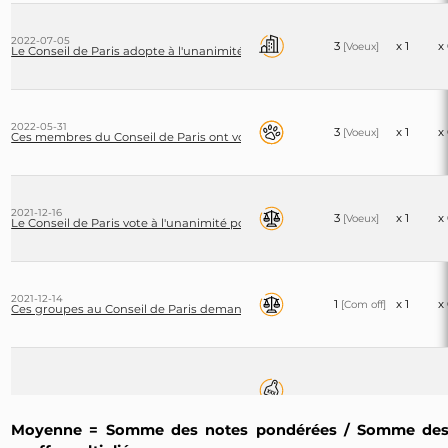
2022-07-05
3
x 1
x
[Voeux]
Le Conseil de Paris adopte à l'unanimité un vœu relatif à taille des haies po
2022-05-31
3
x 1
x
[Voeux]
Ces membres du Conseil de Paris ont voté pour la résiliation immédiate d
2021-12-16
3
x 1
x
[Voeux]
Le Conseil de Paris vote à l'unanimité pour la sensibilisation publique à l’hi
2021-12-14
1
x 1
x
[Com off]
Ces groupes au Conseil de Paris demandent un budget dédié à la condition
2021-11-18
3
x 1
x
Moyenne = Somme des notes pondérées / Somme de
[Voeux]
Le Conseil de Paris engage le CROUS à augmenter, améliorer et mettre en a