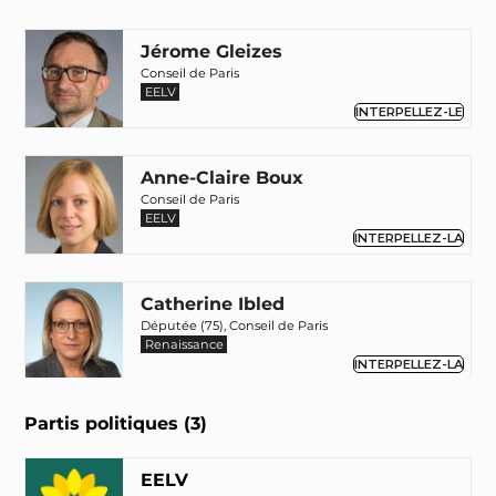
Jérome Gleizes
Conseil de Paris
EELV
INTERPELLEZ-LE
Anne-Claire Boux
Conseil de Paris
EELV
INTERPELLEZ-LA
Catherine Ibled
Députée (75), Conseil de Paris
Renaissance
INTERPELLEZ-LA
Partis politiques (3)
Alexandre Florentin
Conseil de Paris
EELV
EELV
INTERPELLEZ-LE