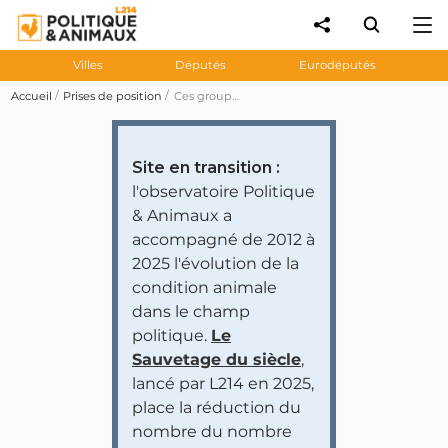
Villes
Députés
Eurodéputés
Accueil
Prises de position
Ces groupes au conseil de Paris ont voté pour la fermeture de la Ménagerie du Jardin des Plantes
Site en transition :
l'observatoire Politique
& Animaux a
accompagné de 2012 à
2025 l'évolution de la
condition animale
dans le champ
politique.
Le
Sauvetage du siècle
,
lancé par L214 en 2025,
place la réduction du
nombre du nombre