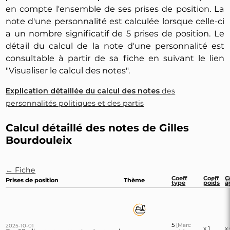
en compte l'ensemble de ses prises de position. La
note d'une personnalité est calculée lorsque celle-ci
a un nombre significatif de 5 prises de position. Le
détail du calcul de la note d'une personnalité est
consultable à partir de sa fiche en suivant le lien
"Visualiser le calcul des notes".
Explication détaillée du calcul des notes
des
personnalités politiques et des partis
Calcul détaillé des notes de Gilles
Bourdouleix
← Fiche
Coeff
Coeff
C
Prises de position
Thème
type
poids
â
5
[Marc
2025-10-01
x 1
x