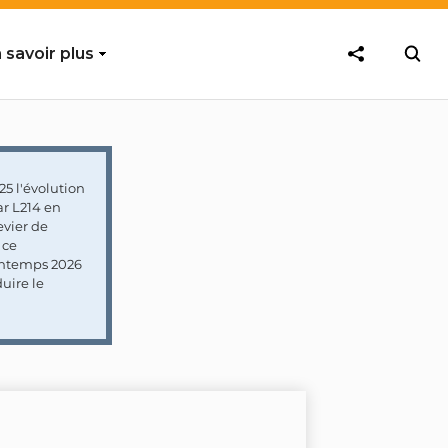
 savoir plus
5 l'évolution
ar L214 en
vier de
 ce
rintemps 2026
uire le