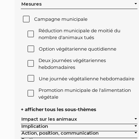
Mesures
Campagne municipale
Réduction municipale de moitié du
nombre d'animaux tués
Option végétarienne quotidienne
Deux journées végétariennes
hebdomadaires
Une journée végétalienne hebdomadaire
Promotion municipale de l'alimentation
végétale
Offre végétale lors des réceptions
+ afficher tous les sous-thèmes
officielles de la ville
Impact sur les animaux
Implication
Exclusion de l'élevage intensif des achats
Action, position, communication
publics de la ville