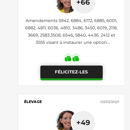
+66
Amendements 5942, 6884, 6172, 6885, 6001,
6882, 4811, 6036, 4810, 3486, 3450, 6019, 2118,
3669, 2583,3508, 6546, 5840, 4436, 2412 et
3555 visant à instaurer une option
végétarienne quotidienne dans la
restauration collective (rejetés)
FÉLICITEZ-LES
ÉLEVAGE
03/03/2021
+49