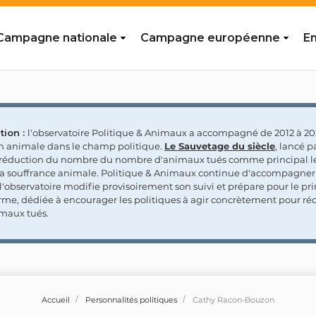
Campagne nationale
Campagne européenne
En
tion :
l'observatoire Politique & Animaux a accompagné de 2012 à 202
on animale dans le champ politique.
Le Sauvetage du siècle
, lancé p
a réduction du nombre du nombre d'animaux tués comme principal le
la souffrance animale. Politique & Animaux continue d'accompagner
'observatoire modifie provisoirement son suivi et prépare pour le p
rme, dédiée à encourager les politiques à agir concrètement pour réd
maux tués.
Accueil
Personnalités politiques
Cathy Racon-Bouzon