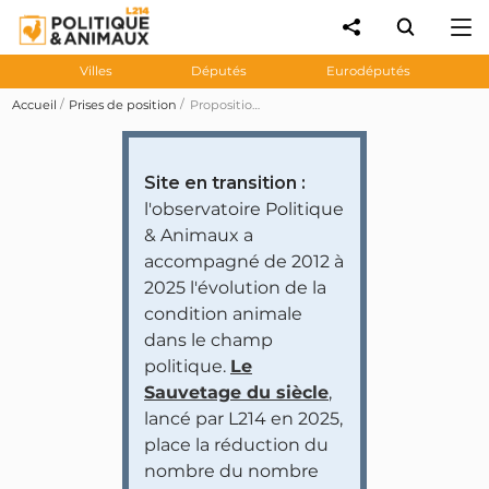
Villes
Députés
Eurodéputés
Accueil
Prises de position
Proposition de loi 4580 visant à faciliter la prise d'arrêtés municipaux autorisant des tirs de loups, ours, lynx...
Site en transition :
l'observatoire Politique
& Animaux a
accompagné de 2012 à
2025 l'évolution de la
condition animale
dans le champ
politique.
Le
Sauvetage du siècle
,
lancé par L214 en 2025,
place la réduction du
nombre du nombre