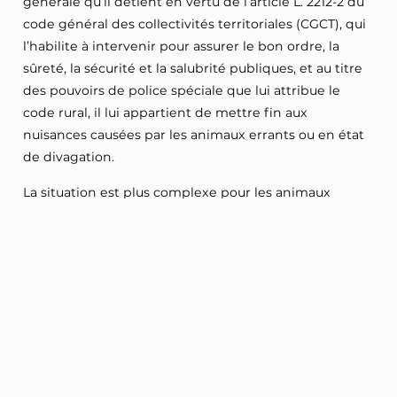
générale qu’il détient en vertu de l’article L. 2212-2 du
code général des collectivités territoriales (CGCT), qui
l’habilite à intervenir pour assurer le bon ordre, la
sûreté, la sécurité et la salubrité publiques, et au titre
des pouvoirs de police spéciale que lui attribue le
code rural, il lui appartient de mettre fin aux
nuisances causées par les animaux errants ou en état
de divagation.
La situation est plus complexe pour les animaux
sauvages, selon s’ils appartiennent ou non à une
espèce protégée.
Si l’espèce n’est pas protégée le schéma
départemental de gestion cynégétique (SDGC)
comprend notamment (art. L. 425-2 du code de
l’environnement) : les plans de chasse et les plans de
gestion, qui comportent des dispositions permettant
Lire la suite
d’atteindre l’équilibre agro-sylvo-cynégétique (5°).