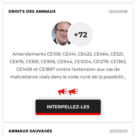
DROITS DES ANIMAUX
13/04/2018
+72
Amendements CE108, CE414, CE425, CE464, CE521,
CE676, CE831, CE906, CE944, CE1004, CE1279, CE1363,
CE1459 et CE1897 contre l'extension aux cas de
maltraitance visés dans le code rural de la possibilité
de se porter partie civile pour les associations
INTERPELLEZ-LES
ANIMAUX SAUVAGES
12/03/2015