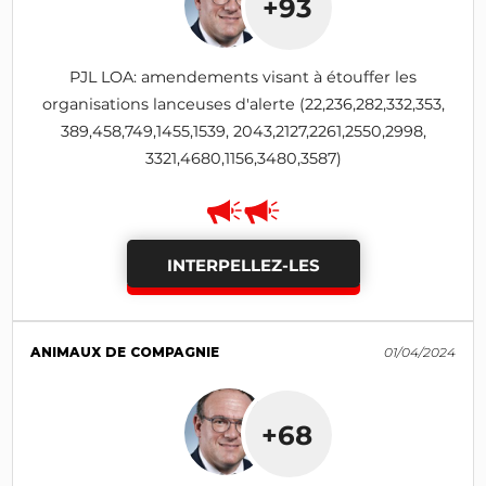
+93
PJL LOA: amendements visant à étouffer les
organisations lanceuses d'alerte (22,236,282,332,353,
389,458,749,1455,1539, 2043,2127,2261,2550,2998,
3321,4680,1156,3480,3587)
INTERPELLEZ-LES
ANIMAUX DE COMPAGNIE
01/04/2024
+68