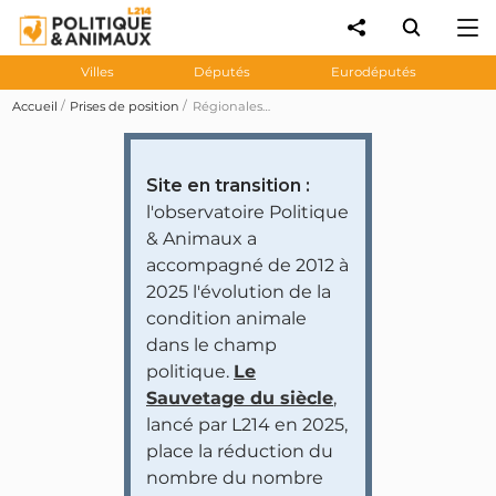
Villes
Députés
Eurodéputés
Accueil
Prises de position
Régionales 2021 : des candidats têtes de liste s'engagent à « généraliser les menus végétariens ou végétaliens pour les réceptions officielles de la région »
Site en transition :
l'observatoire Politique
& Animaux a
accompagné de 2012 à
2025 l'évolution de la
condition animale
dans le champ
politique.
Le
Sauvetage du siècle
,
lancé par L214 en 2025,
place la réduction du
nombre du nombre