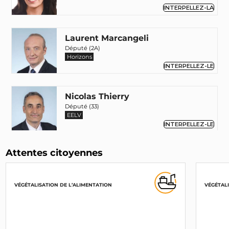
INTERPELLEZ-LA
Laurent Marcangeli
Député (2A)
Horizons
INTERPELLEZ-LE
Nicolas Thierry
Député (33)
EELV
INTERPELLEZ-LE
Attentes citoyennes
Ericka Bareigts
Maire (974)
PS
INTERPELLEZ-LA
VÉGÉTALISATION DE L’ALIMENTATION
VÉGÉTALI
Matthieu Orphelin
DVG