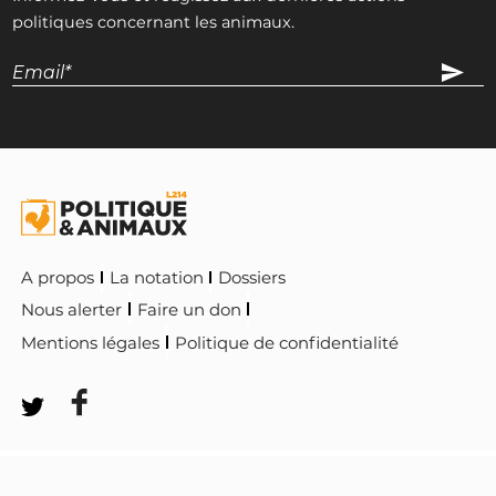
DVG
politiques concernant les animaux.
INTERPELLEZ-LA
Najat Vallaud-Belkacem
PS
INTERPELLEZ-LA
A propos
La notation
Dossiers
Nous alerter
Faire un don
Mentions légales
Politique de confidentialité
Gestion des
Politique & Animaux est animé par
l'association